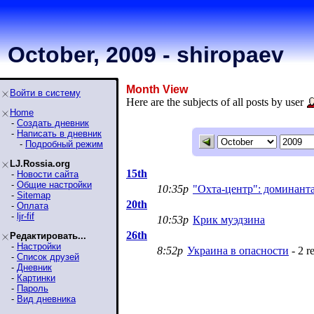
October, 2009 - shiropaev
Month View
Войти в систему
Here are the subjects of all posts by user
Home
-
Создать дневник
-
Написать в дневник
-
Подробный режим
LJ.Rossia.org
15th
-
Новости сайта
-
Общие настройки
10:35p
"Охта-центр": доминанта
-
Sitemap
20th
-
Оплата
-
ljr-fif
10:53p
Крик муэдзина
26th
Редактировать...
-
Настройки
8:52p
Украина в опасности
- 2 re
-
Список друзей
-
Дневник
-
Картинки
-
Пароль
-
Вид дневника