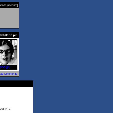
riends
|
userinfo
]
2006|
06:18 pm
poa@lj
ad Comments
омнить