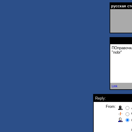
русская ст
ПОправочка
"nobr"
Link
Reply:
From: