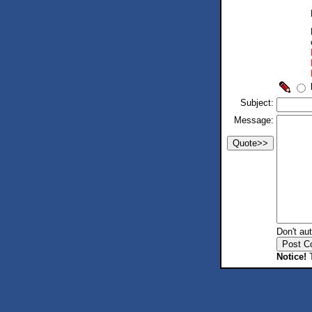
Subject:
Message:
Don't au
Notice!
T