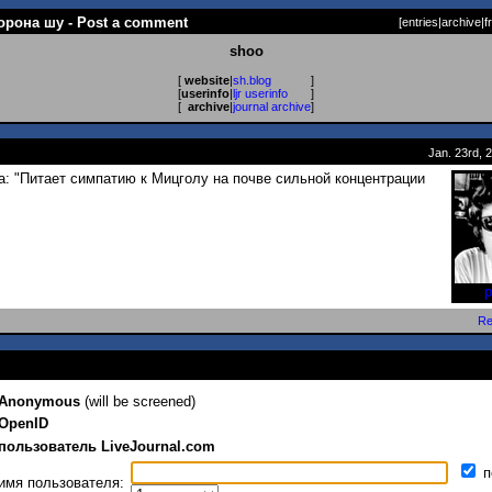
орона шу - Post a comment
[
entries
|
archive
|
f
shoo
[
website
|
sh.blog
]
[
userinfo
|
ljr userinfo
]
[
archive
|
journal archive
]
Jan. 23rd, 
: "Питает симпатию к Мицголу на почве сильной концентрации
p
Re
Anonymous
(will be screened)
OpenID
пользователь LiveJournal.com
п
имя пользователя: