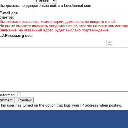
Вы должны предварительно войти в LiveJournal.com
E-mail для
ответов:
Вы сможете оставлять комментарии, даже если не введете e-mail.
Но вы не сможете получать уведомления об ответах на ваши комментар
Внимание: на указанный адрес будет выслано подтверждение.
LJ.Rossia.org user
to-format:
his user has turned on the option that logs your IP address when posting.