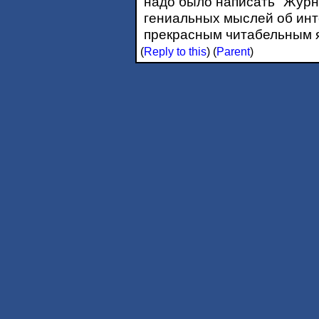
надо было написать "Журн
гениальных мыслей об ин
прекрасным читабельным 
(
Reply to this
)
(
Parent
)