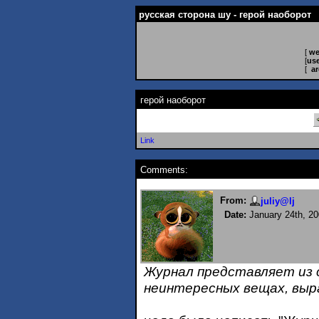
русская сторона шу - герой наоборот
[
we
[
use
[
ar
герой наоборот
Link
Comments:
From:
juliy@lj
Date:
January 24th, 20
Журнал представляет из 
неинтересных вещах, выр