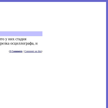
то у них стадия
трелка осциллографа, и
(
3 Comments
|
Comment on this
)