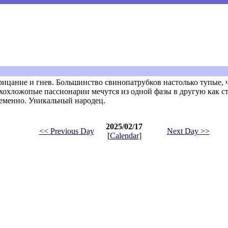
трицание и гнев. Большинство свинопатрубков настолько тупые, ч
 хохложопые пассионарии мечутся из одной фазы в другую как с
ременно. Уникальный народец.
2025/02/17
<< Previous Day
Next Day >>
[
Calendar
]