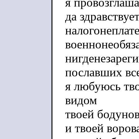
я провозглаш
да здравствуе
налогонеплат
военнонеобяз
нигденезарег
пославших все
я любуюсь тв
видом
твоей бодуно
и твоей воро