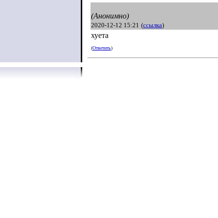
(Анонимно)
2020-12-12 15:21
(
ссылка
)
хуета
(
Ответить
)