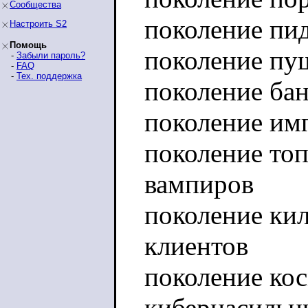
Сообщества
поколение пи
Настроить S2
Помощь
поколение пу
-
Забыли пароль?
-
FAQ
-
Тех. поддержка
поколение бан
поколение им
поколение топ
вампиров
поколение ки
клиентов
поколение ко
кибернасильн