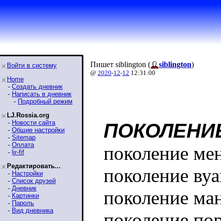
Пишет siblington (
siblington
)
Войти в систему
@
2020
-
12
-
12
12:31:00
Home
-
Создать дневник
-
Написать в дневник
-
Подробный режим
LJ.Rossia.org
-
Новости сайта
ПОКОЛЕНИЕ
-
Общие настройки
-
Sitemap
-
Оплата
поколение ме
-
ljr-fif
Редактировать...
поколение вуа
-
Настройки
-
Список друзей
-
Дневник
поколение ман
-
Картинки
-
Пароль
-
Вид дневника
поколение пор