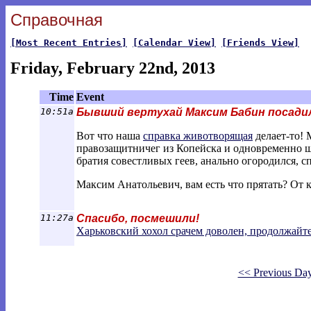
Справочная
[Most Recent Entries]
[Calendar View]
[Friends View]
Friday, February 22nd, 2013
Time
Event
10:51a
Бывший вертухай Максим Бабин посадил 
Вот что наша
справка животворящая
делает-то!
правозащитничег из Копейска и одновременно 
братия совестливых геев, анально огородился, с
Максим Анатольевич, вам есть что прятать? От 
11:27a
Спасибо, посмешили!
Харьковский хохол срачем доволен, продолжайте
<< Previous Da