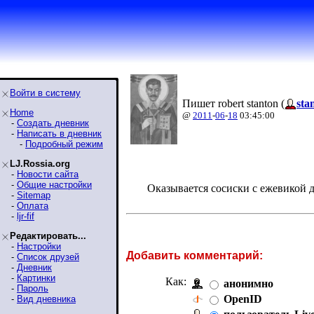
Войти в систему
Пишет robert stanton (
sta
Home
@
2011
-
06
-
18
03:45:00
-
Создать дневник
-
Написать в дневник
-
Подробный режим
LJ.Rossia.org
-
Новости сайта
-
Общие настройки
Оказывается сосиски с ежевикой 
-
Sitemap
-
Оплата
-
ljr-fif
Редактировать...
-
Настройки
Добавить комментарий:
-
Список друзей
-
Дневник
-
Картинки
Как:
анонимно
-
Пароль
OpenID
-
Вид дневника