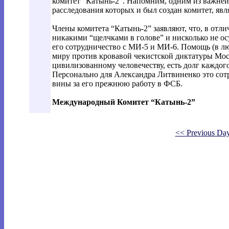
комитет “Катынь-2”. Напомним, одним из важне
расследования которых и был создан комитет, яв
Члены комитета “Катынь-2” заявляют, что, в отли
никакими “щелчками в голове” и нисколько не о
его сотрудничество с МИ-5 и МИ-6. Помощь (в лю
миру против кровавой чекистской диктатуры Мос
цивилизованному человечеству, есть долг каждого
Персонально для Александра Литвиненко это сот
вины за его прежнюю работу в ФСБ.
Международный Комитет “Катынь-2”
<< Previous Da