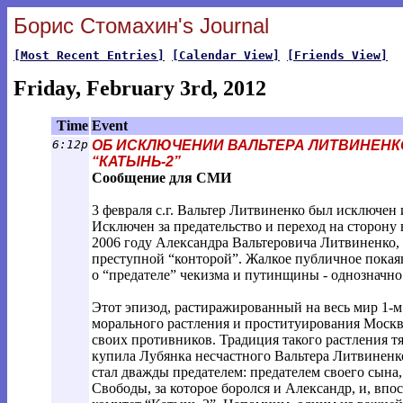
Борис Стомахин's Journal
[Most Recent Entries]
[Calendar View]
[Friends View]
Friday, February 3rd, 2012
Time
Event
6:12p
ОБ ИСКЛЮЧЕНИИ ВАЛЬТЕРА ЛИТВИНЕНК
“КАТЫНЬ-2”
Сообщение для СМИ
3 февраля с.г. Вальтер Литвиненко был исключен
Исключен за предательство и переход на сторону 
2006 году Александра Вальтеровича Литвиненко,
преступной “конторой”. Жалкое публичное покая
о “предателе” чекизма и путинщины - однозначно 
Этот эпизод, растиражированный на весь мир 1-м
морального растления и проституирования Моск
своих противников. Традиция такого растления тя
купила Лубянка несчастного Вальтера Литвиненко,
стал дважды предателем: предателем своего сына,
Свободы, за которое боролся и Александр, и, впо