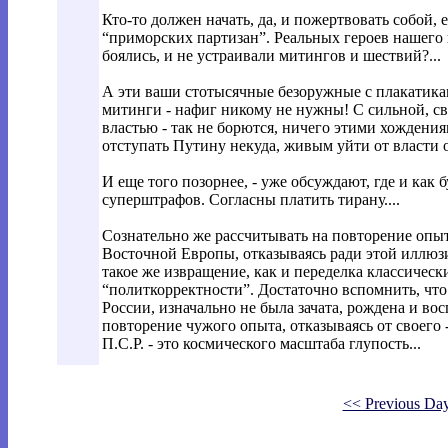
Кто-то должен начать, да, и пожертвовать собой, 
“приморских партизан”. Реальных героев нашег
боялись, и не устраивали митингов и шествий?...
А эти ваши стотысячные безоружные с плакатика
митинги - нафиг никому не нужны! С сильной, св
властью - так не борются, ничего этими хождения
отступать Путину некуда, живым уйти от власти о
И еще того позорнее, - уже обсуждают, где и как 
суперштрафов. Согласны платить тирану....
Сознательно же рассчитывать на повторение опы
Восточной Европы, отказываясь ради этой иллюзии
такое же извращение, как и переделка классичес
“политкорректности”. Достаточно вспомнить, что
России, изначально не была зачата, рождена и вос
повторение чужого опыта, отказываясь от своего -
П.С.Р. - это космического масштаба глупость...
<< Previous Da