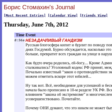
Борис Стомахин's Journal
[Most Recent Entries]
[Calendar View]
[Friends View]
Thursday, June 7th, 2012
Time
Event
8:56a
НЕЗАДАЧЛИВЫЙ ГАНДИЗМ
Русская блогосфера кипит и бурлит по поводу п
днях Госдумой. Бурно обсуждается, насколько это
больше, превратит всех граждан на улице в нарушит
Как будто вчера родились, ей-богу.... Кроме Адми
сталкивались? Уголовный кодекс РФ принят, между
Печально известный “закон о противодействии экст
можем отметить вскоре этот юбилей...
Ну так вот. Всё, необходимое для успешной и бес
начала было прописано в 10-м разделе УК РФ. Все
влиянием “закона об экстремизме” и многочислен
усовершенствовано. Почитайте.
Почему ОНИ думают, что это никем не может быть