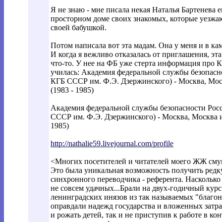
Я не знаю - мне писала некая Наталья Бартенева е
просторном доме своих знакомых, которые уезжаю
своей бабушкой.
Потом написала вот эта мадам. Она у меня и в ка
И когда я вежливо отказалась от приглашения, эт
что-то. У нее на ФБ уже стерта информация про КГ
училась: Академия федеральной службы безопасн
КГБ СССР им. Ф.Э. Дзержинского) - Mосква, Mоскв
(1983 - 1985)
Академия федеральной службы безопасности Рос
СССР им. Ф.Э. Дзержинского) - Mосква, Mосква и М
1985)
http://nathalie59.livejournal.com/profi
le
<Многих посетителей и читателей моего ЖЖ смущ
Это была уникальная возможность получить редк
синхронного переводчика - референта. Насколько 
не совсем удачных...Брали на двух-годичный ку
ленинградских инязов из так называемых "благо
оправдали надежд государства и вложенных затра
и рожать детей, так и не приступив к работе в к