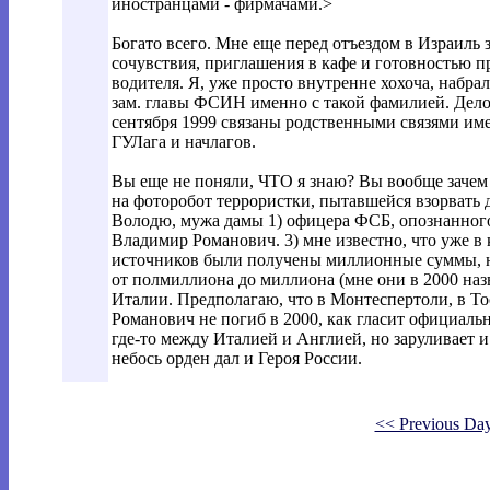
иностранцами - фирмачами.>
Богато всего. Мне еще перед отъездом в Израиль
сочувствия, приглашения в кафе и готовностью п
водителя. Я, уже просто внутренне хохоча, наб
зам. главы ФСИН именно с такой фамилией. Дело
сентября 1999 связаны родственными связями име
ГУЛага и начлагов.
Вы еще не поняли, ЧТО я знаю? Вы вообще зачем 
на фоторобот террористки, пытавшейся взорвать д
Володю, мужа дамы 1) офицера ФСБ, опознанно
Владимир Романович. 3) мне известно, что уже в
источников были получены миллионные суммы, н
от полмиллиона до миллиона (мне они в 2000 наз
Италии. Предполагаю, что в Монтеспертоли, в То
Романович не погиб в 2000, как гласит официальн
где-то между Италией и Англией, но заруливает и
небось орден дал и Героя России.
<< Previous Da