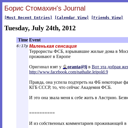
Борис Стомахин's Journal
[Most Recent Entries]
[Calendar View]
[Friends View]
Tuesday, July 24th, 2012
Time
Event
6:17p
Маленькая сенсация
Террористы ФСБ, взрывавшие жилые дома в Москв
проживают в Европе
Оригинал взят у
oranta@lj
в
Вот эта добрая же
http://www.facebook.com/nathalie.leipol
d.9
Правда, она успела подтереть на ФБ некоторые ф
КГБ СССР, то, что сейчас Академия ФСБ.
И это она звала меня к себе жить в Австрию. Безв
==========
И из собственных комментариев проживающей в Из