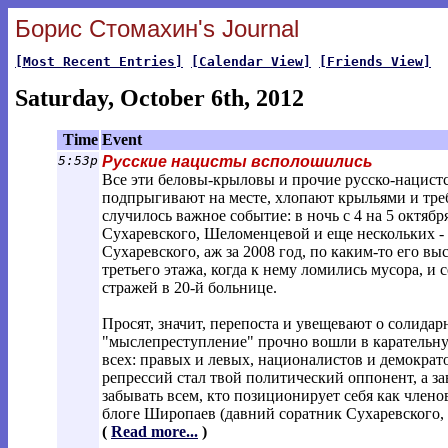
Борис Стомахин's Journal
[Most Recent Entries]
[Calendar View]
[Friends View]
Saturday, October 6th, 2012
Time
Event
5:53p
Русские нацисты всполошились
Все эти беловы-крыловы и прочие русско-нацистс
подпрыгивают на месте, хлопают крыльями и треб
случилось важное событие: в ночь с 4 на 5 октябр
Сухаревского, Шеломенцевой и еще нескольких - 
Сухаревского, аж за 2008 год, по каким-то его 
третьего этажа, когда к нему ломились мусора, и
стражей в 20-й больнице.
Просят, значит, перепоста и увещевают о солидар
"мыслепреступление" прочно вошли в карательну
всех: правых и левых, националистов и демократ
репрессий стал твой политический оппонент, а зав
забывать всем, кто позиционирует себя как члено
блоге Широпаев (давний соратник Сухаревского, 
(
Read more...
)