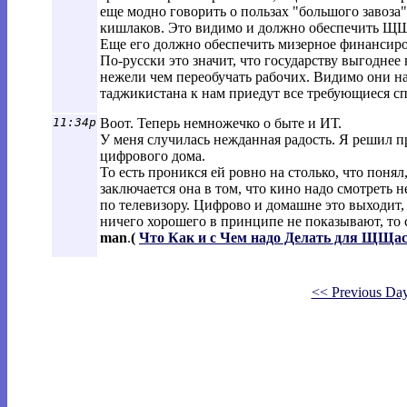
еще модно говорить о пользах "большого завоза"
кишлаков. Это видимо и должно обеспечить ЩЩ
Еще его должно обеспечить мизерное финансиро
По-русски это значит, что государству выгоднее
нежели чем переобучать рабочих. Видимо они на
таджикистана к нам приедут все требующиеся с
11:34p
Воот. Теперь немножечко о быте и ИТ.
У меня случилась нежданная радость. Я решил 
цифрового дома.
То есть проникся ей ровно на столько, что понял,
заключается она в том, что кино надо смотреть н
по телевизору. Цифрово и домашне это выходит,
ничего хорошего в принципе не показывают, то с
man
.
(
Что Как и с Чем надо Делать для ЩЩа
<< Previous Da