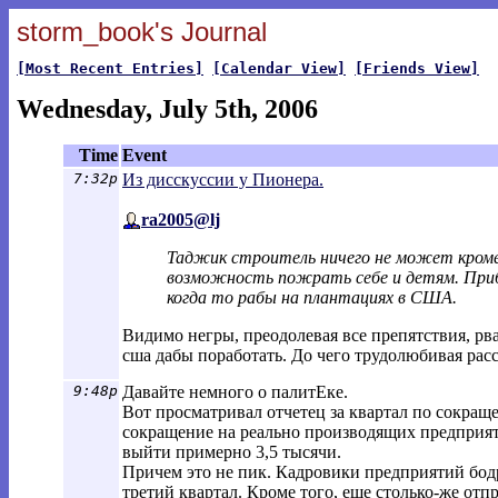
storm_book's Journal
[Most Recent Entries]
[Calendar View]
[Friends View]
Wednesday, July 5th, 2006
Time
Event
7:32p
Из дисскуссии у Пионера.
ra2005@lj
Таджик строитель ничего не может кроме
возможность пожрать себе и детям. Приб
когда то рабы на плантациях в США.
Видимо негры, преодолевая все препятствия, рв
сша дабы поработать. До чего трудолюбивая расса
9:48p
Давайте немного о палитЕке.
Вот просматривал отчетец за квартал по сокращ
сокращение на реально производящих предприяти
выйти примерно 3,5 тысячи.
Причем это не пик. Кадровики предприятий бодр
третий квартал. Кроме того, еще столько-же отп