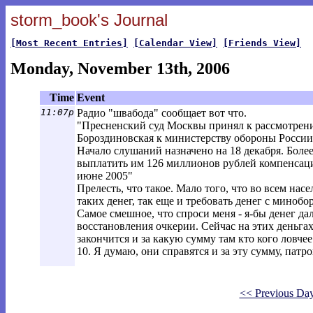
storm_book's Journal
[Most Recent Entries]
[Calendar View]
[Friends View]
Monday, November 13th, 2006
Time
Event
11:07p
Радио "швабода" сообщает вот что.
"Пресненский суд Москвы принял к рассмотрен
Бороздиновская к министерству обороны России
Начало слушаний назначено на 18 декабря. Боле
выплатить им 126 миллионов рублей компенсаци
июне 2005"
Прелесть, что такое. Мало того, что во всем нас
таких денег, так еще и требовать денег с минобор
Самое смешное, что спроси меня - я-бы денег да
восстановления очкерии. Сейчас на этих деньгах
закончится и за какую сумму там кто кого ловчее
10. Я думаю, они справятся и за эту сумму, патр
<< Previous Da