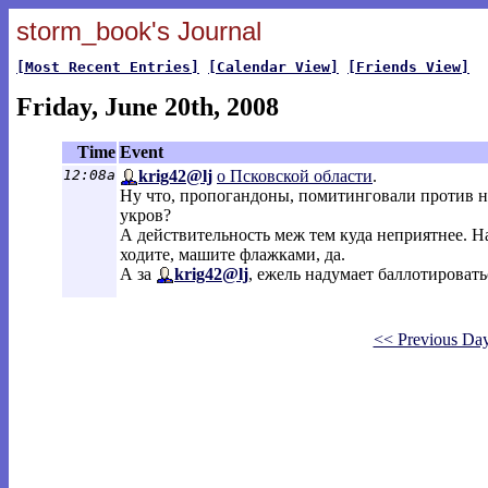
storm_book's Journal
[Most Recent Entries]
[Calendar View]
[Friends View]
Friday, June 20th, 2008
Time
Event
12:08a
krig42@lj
о Псковской области
.
Ну что, пропогандоны, помитинговали против 
укров?
А действительность меж тем куда неприятнее. На
ходите, машите флажками, да.
А за
krig42@lj
, ежель надумает баллотироват
<< Previous Da