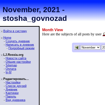
November, 2021 -
stosha_govnozad
Month View
Войти в систему
Here are the subjects of all posts by user
Home
-
Создать дневник
-
Написать в дневник
-
Подробный режим
LJ.Rossia.org
-
Новости сайта
-
Общие настройки
-
Sitemap
-
Оплата
-
ljr-fif
Редактировать...
-
Настройки
-
Список друзей
-
Дневник
-
Картинки
-
Пароль
-
Вид дневника