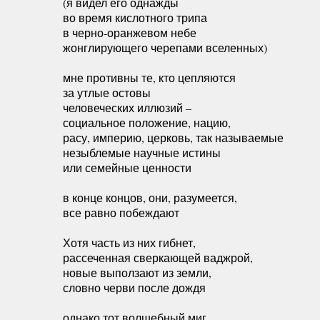
(я видел его однажды
во время кислотного трипа
в черно-оранжевом небе
жонглирующего черепами вселенных)
мне противны те, кто цепляются
за утлые остовы
человеческих иллюзий –
социальное положение, нацию,
расу, империю, церковь, так называемые
незыблемые научные истины
или семейные ценности
в конце концов, они, разумеется,
все равно побеждают
Хотя часть из них гибнет,
рассеченная сверкающей ваджрой,
новые выползают из земли,
словно черви после дождя
однако тот волшебный миг,