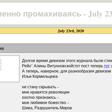
енно промахиваясь - July 23r
July 23rd, 2020
из
Долгое время девизом этого журнала были сти
Рейх" Алины Витухновской(тот пост теперь
тут
)
А теперь, наверное, для разнообразия девизом
Ильи Кормильцева:
не стану скрывать –
мне нравятся революции
охотно признаюсь –
мое любимое божество –
Шива, Разрушитель Миров