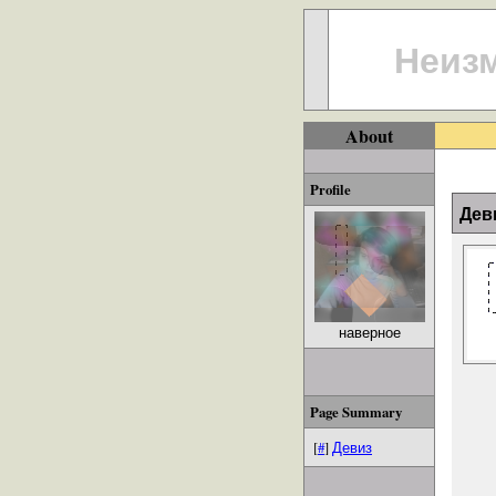
Неизм
About
Profile
Дев
наверное
Page Summary
[
#
]
Девиз