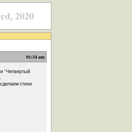
d, 2020
01:34 am
хи "Четвертый
.
 сделаем стихи