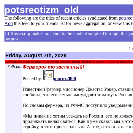
potsreotizm_old
The following are the titles of recent articles syndicated from
potsreo
Add
this feed to your friends list for news aggregation, or view this 
LJ.Rossia.org makes no claim to the content supplied through this jour
purpose.
[
Friday, August 7th, 2026
LJ.Rossia.org makes no claim to the content supplied through this journal account. Articles are retrieved vi
6:45 pm
Фермерок то засланный!
Posted by:
moroz2000
Известный фермер-миссионер Джастас Уокер, ставший
сообщил, что его семью вынуждают покинуть Россию
По словам фермера, из УФМС поступило уведомлени
«Мы никак не хотим уезжать из России, это не являе
продолжать вкладываться. Как я уже сказал, мы в эт
стройку, в этот проект здесь на Алтае, и это для нас