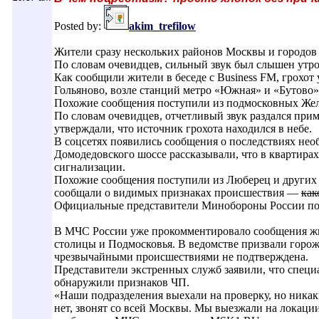
Posted by:
akim_trefilow
Жители сразу нескольких районов Москвы и городов
По словам очевидцев, сильный звук был слышен утром
Как сообщили жители в беседе с Business FM, грохот
Гольяново, возле станций метро «Южная» и «Бутово»
Похожие сообщения поступили из подмосковных Жел
По словам очевидцев, отчетливый звук раздался при
утверждали, что источник грохота находился в небе.
В соцсетях появились сообщения о последствиях не
Домодедовского шоссе рассказывали, что в квартира
сигнализации.
Похожие сообщения поступили из Люберец и других 
сообщали о видимых признаках происшествия —
как
Официальные представители Минобороны России пок
В МЧС России уже прокомментировало сообщения жи
столицы и Подмосковья. В ведомстве призвали горожа
чрезвычайными происшествиями не подтверждена.
Представители экстренных служб заявили, что специ
обнаружили признаков ЧП.
«Наши подразделения выехали на проверку, но никак
нет, звонят со всей Москвы. Мы выезжали на локаци