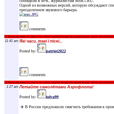
сообщили в МЧС журналистам MSK1.RU.
Одной из возможных версий, которую обсуждают спец
преодолением звукового барьера.
comments
LJ.Rossia.org makes no claim to the content supplied through this journal account. Articles are retrieved vi
11:41 am
Які часи, такі і пісні...
Posted by:
patriot2022
comments
LJ.Rossia.org makes no claim to the content supplied through this journal account. Articles are retrieved vi
1:27 am
Летайте самолётами Аэрофлота!
Posted by:
tolya99
✈️ В России предложили смягчить требования к прои