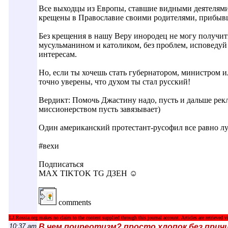
Все выходцы из Европы, ставшие видными деятелями 
крещены в Православие своими родителями, прибыв
Без крещения в нашу Веру инородец не могу получит
мусульманином и католиком, без проблем, исповеду
интересам.
Но, если ты хочешь стать губернатором, министром и
точно уверены, что духом ты стал русский!
Вердикт: Помочь Джастину надо, пусть и дальше рек
миссионерством пусть завязывает)
Один американский протестант-русофил все равно лу
#вехи
Подписаться
MAX TIKTOK TG ДЗЕН ☺
comments
LJ.Rossia.org makes no claim to the content supplied through this journal account. Articles are retrieved vi
10:37 am
В чем поцреотизм? просто хлопок без прич