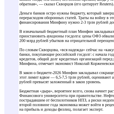
обратная», — сказал Скворцов (его цитирует Reuters).
Деньги банков остро нужны бюджету, который заверш
перерасходом оборонных статей. Траты на войну в это
финансирования Минфину нужно 2-3 трлн рублей доп
В изначальный бюджетный план Минфин закладывал з
приостановить аукционы госдолга: цены ОФЗ обвалил
200 млрд рублей убытков на отрицательной переоцен
По словам Скворцова, «вся надежда» сейчас на «как
банки, покупающие российский госдолг: с начала год
кредитов, общий долг кредитных организаций перед 
Минфина, отмечает экономист Николай Корженевский
В закон о бюджете-2026 Минфин закладывал сокращен
этот лимит вдвое — 6,5-7,5 трлн рублей, оценивают 
рублей превысят заложенный в закон уровень.
Бюджетная «дыра», вероятнее всего, снова начнет ра
Финансового университета при правительстве. Нефтег
пострадавшим от беспилотников НПЗ, а риски недоп
второй половине года экономика может войти в рецес
на прибыль и доходы физлиц, полагает эксперт.