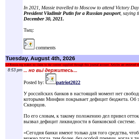
In 2021, Massie travelled to Moscow to attend Victory Day
President Vladimir Putin for a Russian passport
, saying 
December 30, 2021.
Тыц:
comments
Tuesday, August 4th, 2026
LJ.Rossia.org makes no claim to the content supplied through this journal account. Articles are retrieved vi
8:53 pm
... но вьі держитесь...
Posted by:
patriot2022
У российских банков в настоящий момент нет свобод
которыми Минфин покрывает дефицит бюджета. Об э
Скворцов.
По его словам, к такому положению дел привел отток 
вызвал дефицит ликвидности в банковской системе.
«Сегодня банки имеют ‌только для того средства, чт
можно тогда, тем более, без особой премии, когда у т