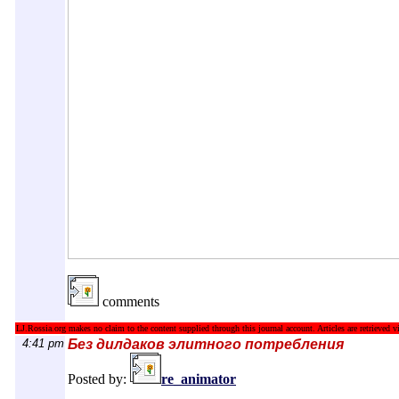
comments
LJ.Rossia.org makes no claim to the content supplied through this journal account. Articles are retrieved vi
4:41 pm
Без дилдаков элитного потребления
Posted by:
re_animator