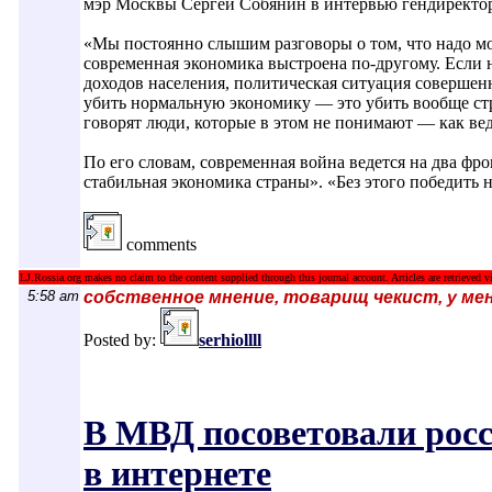
мэр Москвы Сергей Собянин в интервью гендиректо
«Мы постоянно слышим разговоры о том, что надо моб
современная экономика выстроена по-другому. Если н
доходов населения, политическая ситуация совершенно
убить нормальную экономику — это убить вообще стр
говорят люди, которые в этом не понимают — как ве
По его словам, современная война ведется на два фр
стабильная экономика страны». «Без этого победить
comments
LJ.Rossia.org makes no claim to the content supplied through this journal account. Articles are retrieved vi
5:58 am
собственное мнение, товарищ чекист, у меня
Posted by:
serhiollll
В МВД посоветовали росс
в интернете