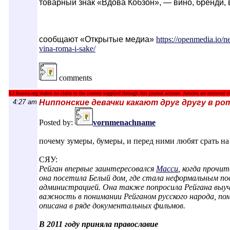
товарный знак «Вдова Кобзон», — вино, бренди, в
cообщают «Открытые медиа»
https://openmedia.io/n
vina-roma-i-sake/
comments
LJ.Rossia.org makes no claim to the content supplied through this journal account. Articles are retrieved vi
4:27 am
Ниппонские девачки какают друг другу в ро
Posted by:
vornmenachname
почему зумеры, бумеры, и перед ними любят срать на 
СЯУ:
Рейган впервые заинтересовался
Масси
, когда прочи
она посетила Белый дом, где стала неформальным п
администрацией. Она также попросила Рейгана выучи
важность в понимании Рейганом русского народа, п
описана в ряде документальных фильмов.
В 2011 году приняла православие