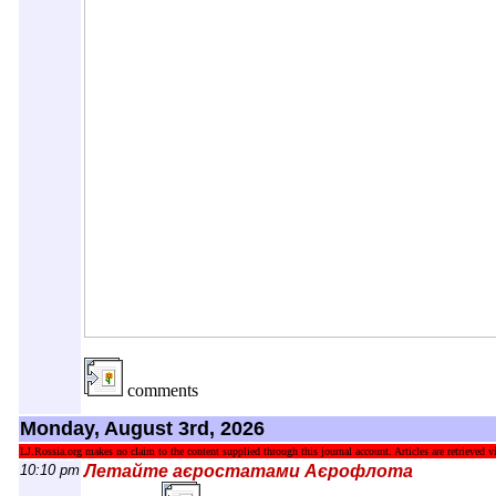
comments
Monday, August 3rd, 2026
LJ.Rossia.org makes no claim to the content supplied through this journal account. Articles are retrieved vi
10:10 pm
Летайте аєростатами Аєрофлота