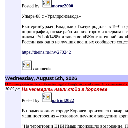
Posted by:
moroz2000
Упырь-88 с «Уралдронзавода»
Екатеринбуржец Владимир Ткачук родился в 1991 году
порнографии, позже работал риэлтором и клерком в с
ником «Yebok1488» и завел во «ВКонтакте» паблик 
России как одно из лучших военных сообществ соцсе
https://theins.ru/inv/270242
comments
Wednesday, August 5th, 2026
LJ.Rossia.org makes no claim to the content supplied through this journal account. Articles are retrieved vi
10:09 pm
На четверть наши люди в Королеве
Posted by:
patriot2022
В подмосковном городе Королев произошел пожар на
машиностроения – головном научном заведении корп
"На территории ЦНИИмаш произошло возгорание. Пре