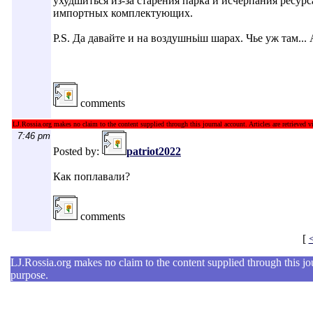
ухудшиться из-за старения парка и исчерпания ресурс
импортных комплектующих.
P.S. Да давайте и на воздушньіш шарах. Чье уж там...
comments
LJ.Rossia.org makes no claim to the content supplied through this journal account. Articles are retrieved vi
7:46 pm
Posted by:
patriot2022
Как поплавали?
comments
[
LJ.Rossia.org makes no claim to the content supplied through this jour
purpose.