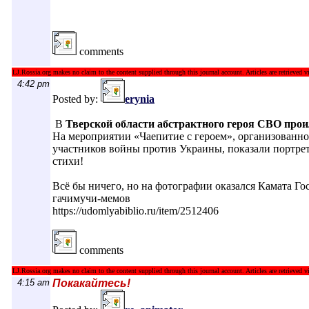
comments
LJ.Rossia.org makes no claim to the content supplied through this journal account. Articles are retrieved vi
4:42 pm
Posted by:
erynia
В
Тверской области абстрактного героя СВО про
На мероприятии «Чаепитие с героем», организованн
участников войны против Украины, показали портрет
стихи!
Всё бы ничего, но на фотографии оказался Камата Го
гачимучи-мемов
https://udomlyabiblio.ru/item/2512406
comments
LJ.Rossia.org makes no claim to the content supplied through this journal account. Articles are retrieved vi
4:15 am
Покакайтесь!