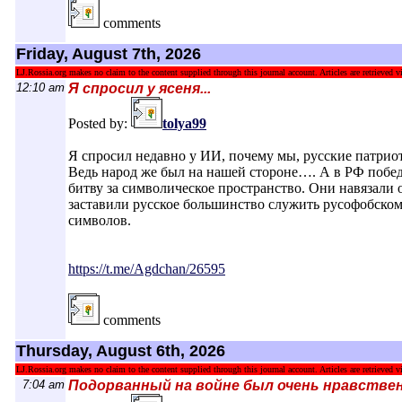
comments
Friday, August 7th, 2026
LJ.Rossia.org makes no claim to the content supplied through this journal account. Articles are retrieved vi
12:10 am
Я спросил у ясеня...
Posted by:
tolya99
Я спросил недавно у ИИ, почему мы, русские патриоты
Ведь народ же был на нашей стороне…. А в РФ побе
битву за символическое пространство. Они навязали 
заставили русское большинство служить русофобском
символов.
https://t.me/Agdchan/26595
comments
Thursday, August 6th, 2026
LJ.Rossia.org makes no claim to the content supplied through this journal account. Articles are retrieved vi
7:04 am
Подорванный на войне был очень нравствен