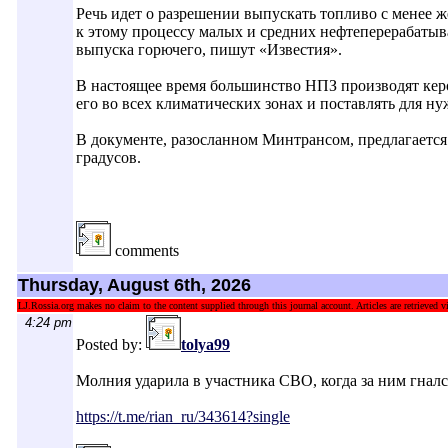
Речь идет о разрешении выпускать топливо с менее ж
к этому процессу малых и средних нефтеперерабаты
выпуска горючего, пишут «Известия».
В настоящее время большинство НПЗ производят керо
его во всех климатических зонах и поставлять для н
В документе, разосланном Минтрансом, предлагается
градусов.
comments
Thursday, August 6th, 2026
LJ.Rossia.org makes no claim to the content supplied through this journal account. Articles are retrieved vi
4:24 pm
Posted by:
tolya99
Молния ударила в участника СВО, когда за ним гналс
https://t.me/rian_ru/343614?single