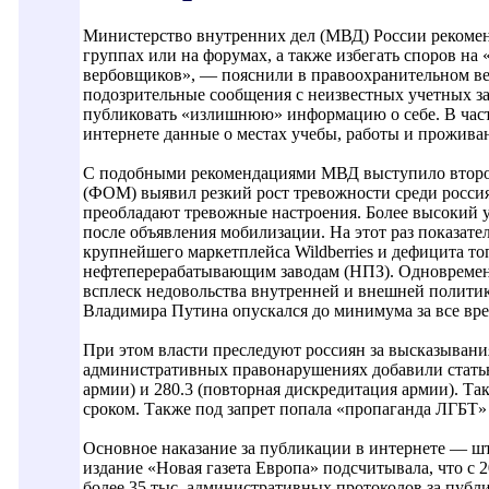
Министерство внутренних дел (МВД) России рекоменд
группах или на форумах, а также избегать споров на
вербовщиков», — пояснили в правоохранительном вед
подозрительные сообщения с неизвестных учетных за
публиковать «излишнюю» информацию о себе. В частн
интернете данные о местах учебы, работы и проживани
С подобными рекомендациями МВД выступило второй 
(ФОМ) выявил резкий рост тревожности среди росси
преобладают тревожные настроения. Более высокий у
после объявления мобилизации. На этот раз показате
крупнейшего маркетплейса Wildberries и дефицита то
нефтеперерабатывающим заводам (НПЗ). Одновременн
всплеск недовольства внутренней и внешней политик
Владимира Путина опускался до минимума за все вр
При этом власти преследуют россиян за высказывани
административных правонарушениях добавили статью 
армии) и 280.3 (повторная дискредитация армии). Та
сроком. Также под запрет попала «пропаганда ЛГБТ»
Основное наказание за публикации в интернете — шт
издание «Новая газета Европа» подсчитывала, что с 
более 35 тыс. административных протоколов за публи