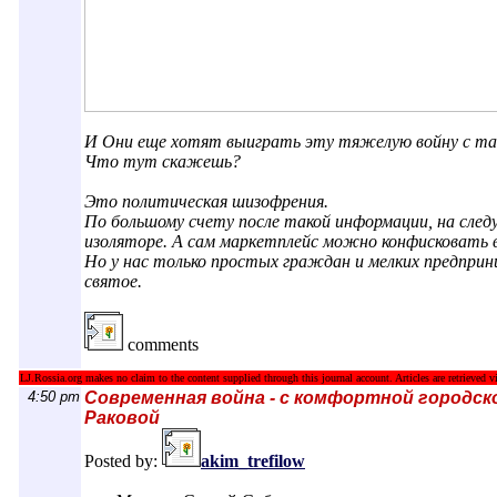
И Они еще хотят выиграть эту тяжелую войну с т
Что тут скажешь?
Это политическая шизофрения.
По большому счету после такой информации, на сле
изоляторе. А сам маркетплейс можно конфисковать в
Но у нас только простых граждан и мелких предпри
святое.
comments
LJ.Rossia.org makes no claim to the content supplied through this journal account. Articles are retrieved vi
4:50 pm
Современная война - с комфортной городско
Раковой
Posted by:
akim_trefilow