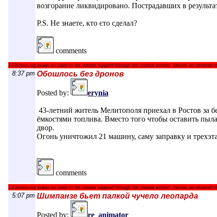
возгорание ликвидировано. Пострадавших в результа
P.S. Не знаете, кто єто сделал?
comments
LJ.Rossia.org makes no claim to the content supplied through this journal account. Articles are retrieved vi
8:37 pm
Обошлось без дронов
Posted by:
erynia
43-летний житель Мелитополя приехал в Ростов за бен
ёмкостями топлива. Вместо того чтобы оставить пы
двор.
Огонь уничтожил 21 машину, саму заправку и трехэт
comments
LJ.Rossia.org makes no claim to the content supplied through this journal account. Articles are retrieved vi
5:07 pm
Шимпанзе бьет палкой чучело леопарда
Posted by:
re_animator