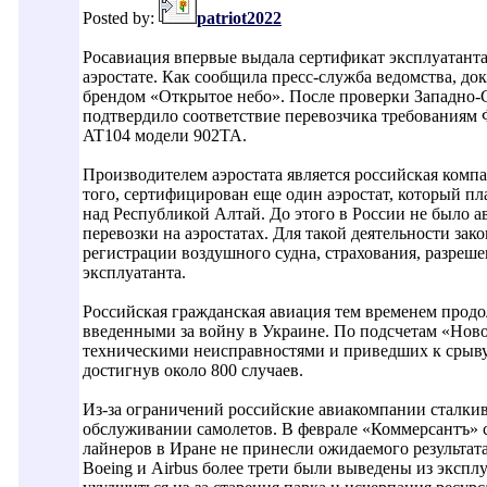
Posted by:
patriot2022
Росавиация впервые выдала сертификат эксплуатант
аэростате. Как сообщила пресс-служба ведомства, д
брендом «Открытое небо». После проверки Западно-
подтвердило соответствие перевозчика требованиям 
AT104 модели 902ТА.
Производителем аэростата является российская комп
того, сертифицирован еще один аэростат, который п
над Республикой Алтай. До этого в России не было
перевозки на аэростатах. Для такой деятельности зак
регистрации воздушного судна, страхования, разреш
эксплуатанта.
Российская гражданская авиация тем временем прод
введенными за войну в Украине. По подсчетам «Ново
техническими неисправностями и приведших к срыву
достигнув около 800 случаев.
Из-за ограничений российские авиакомпании сталкив
обслуживании самолетов. В феврале «Коммерсантъ» 
лайнеров в Иране не принесли ожидаемого результат
Boeing и Airbus более трети были выведены из экспл