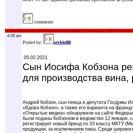
comments
LJ.Rossia.org makes no claim to the content supplied through this journal account. Articles are retrieved vi
6:05 am
Posted by:
serhiollll
05.02.2021
Cын Иосифа Кобзона ре
для производства вина, 
Андрей Кобзон, сын певца и депутата Госдумы И
«Вдова Кобзон», а также его варианта на фран
«Открытые медиа» обнаружили на сайте Федерал
были поданы Кобзоном в ведомство 12 января, с
регистрирует новый бренд по 33 классу МКТУ (М
продукции, за исключением пива. Среди широког