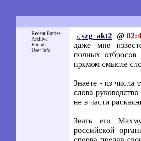
Recent Entries
szg_akt2
@
02:
Archive
даже мне извест
Friends
User Info
полных отбросов 
прямом смысле сло
Знаете - из числа 
слова руководство 
не в части раскаян
Звать его Махму
российской орган
сперва предав сво