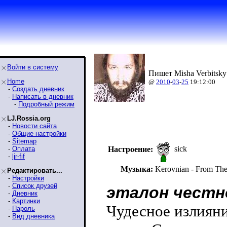
Войти в систему
Пишет Misha Verbitsky
Home
@
2010
-
03
-
25
19:12:00
-
Создать дневник
-
Написать в дневник
-
Подробный режим
LJ.Rossia.org
-
Новости сайта
-
Общие настройки
-
Sitemap
sick
-
Оплата
Настроение:
-
ljr-fif
Музыка:
Kerovnian - From The
Редактировать...
-
Настройки
-
Список друзей
эталон честн
-
Дневник
-
Картинки
Чудесное излияни
-
Пароль
-
Вид дневника