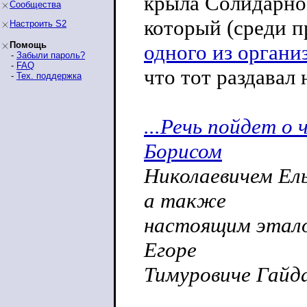
крыла Солидарнос
Сообщества
который (среди п
Настроить S2
Помощь
одного из органи
-
Забыли пароль?
-
FAQ
что тот раздавал
-
Тех. поддержка
...Речь пойдет о 
Борисом
Николаевичем Ел
а также
настоящим этало
Егоре
Тимуровиче Гайд