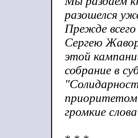
Мы раздаем к
разошелся уж
Прежде всего
Сергею Жавор
этой кампани
собрание в су
"Солидарность
приоритетом в
громкие слова