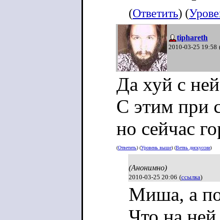
(
Ответить
) (
Урове
tiphareth
2010-03-25 19:58
Да хуй с ней
С этим при 
но сейчас го
(
Ответить
) (
Уровень выше
) (
Ветвь дискуссии
)
(Анонимно)
2010-03-25 20:06
(
ссылка
)
Миша, а по
Что на ней