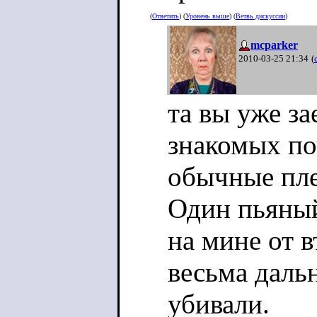
(
Ответить
) (
Уровень выше
) (
Ветвь дискуссии
)
mcparker
2010-03-25 21:34
(
та вы уже з
знакомых по
обычные пле
Один пьяный
на мине от в
весьма даль
убивали.