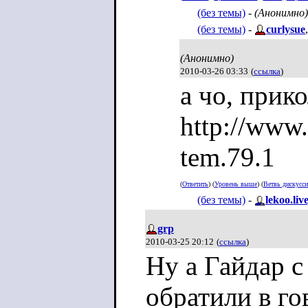
(без темы)
-
(Анонимно)
(без темы)
-
curlysue
(Анонимно)
2010-03-26 03:33
(
ссылка
)
а чо, прик
http://www
tem.79.1
(
Ответить
) (
Уровень выше
) (
Ветвь дискусс
(без темы)
-
lekoo.li
grp
2010-03-25 20:12
(
ссылка
)
Ну а Гайдар с
обратили в го