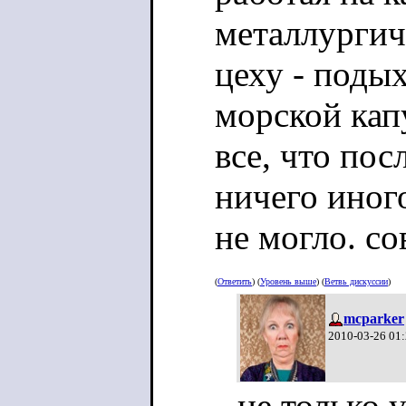
металлургич
цеху - подых
морской кап
все, что пос
ничего иног
не могло. с
ковровой яд
(
Ответить
) (
Уровень выше
) (
Ветвь дискуссии
)
начиная с м
mcparker
2010-03-26 01
не только 