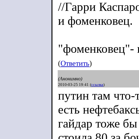
//Гарри Каспар
и фоменковец.
"фоменковец"- 
(
Ответить
)
(Анонимно)
2010-03-25 19:41
(
ссылка
)
путин там что-
есть нефтебакс
гайдар тоже бы
стоила 80 за бо