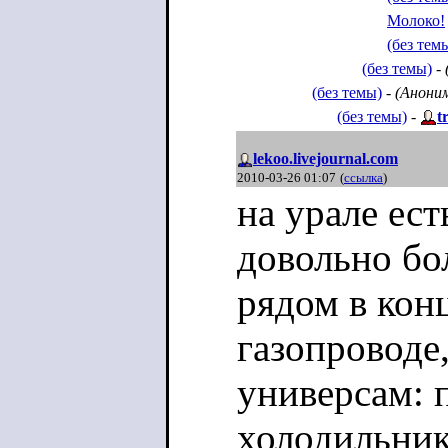
Молоко!
(без тем
(без темы)
-
(без темы)
-
(Анони
(без темы)
-
t
lekoo.livejournal.com
2010-03-26 01:07
(
ссылка
)
на урале ест
довольно бо
рядом в конц
газопроводе,
универсам: 
холодильник