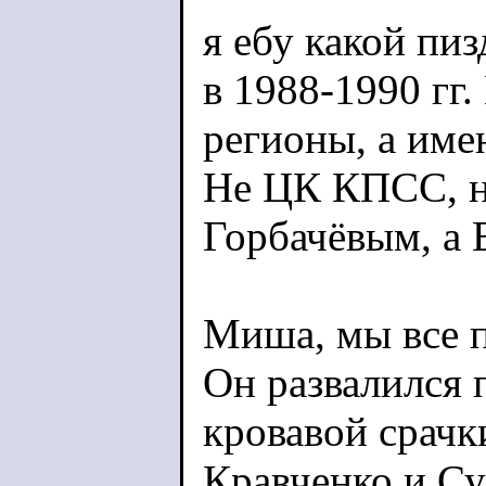
я ебу какой пи
в 1988-1990 гг
регионы, а имен
Не ЦК КПСС, н
Горбачёвым, а 
Миша, мы все 
Он развалился п
кровавой срачк
Кравченко и Су