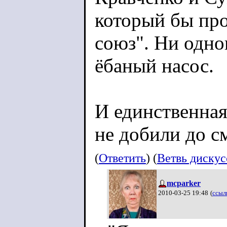
который бы про
союз". Ни одно
ёбаный насос.
И единственная
не добили до см
(
Ответить
) (
Ветвь диску
mcparker
2010-03-25 19:48
(
ссыл