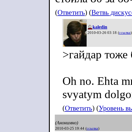
(
Ответить
) (
Ветвь диску
kaledin
2010-03-26 03:18
(
ссылка
)
>гайдар тоже
Oh no. Ehta mra
svyatym dolgom
(
Ответить
) (
Уровень в
(Анонимно)
2010-03-25 19:44
(
ссылка
)