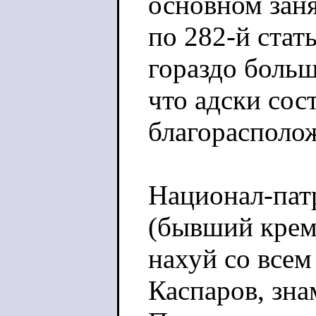
основном заня
по 282-й стат
гораздо больш
что адски сос
благорасполож
Национал-пат
(бывший крем
нахуй со всем
Каспаров, зн