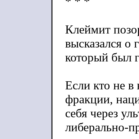
* * *
Клеймит позор
высказался о 
который был г
Если кто не в
фракции, нац
себя через ул
либерально-п