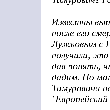
Известны выпа
после его см
Лужковым с П
получили, это
дав понять, ч
дадим. Но ма
Тимуровича н
"Европейский 