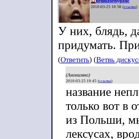
neilluzornypzdc
2010-03-25 18:58
(
ссылка
)
У них, блядь, 
придумать. При
(
Ответить
) (
Ветвь диску
(Анонимно)
2010-03-25 19:45
(
ссылка
)
название непл
только вот в 
из Польши, м
лексусах, вр