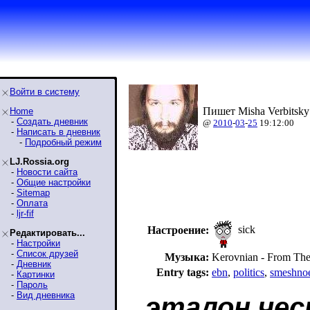
Войти в систему
Пишет Misha Verbitsky
Home
-
Создать дневник
@
2010
-
03
-
25
19:12:00
-
Написать в дневник
-
Подробный режим
LJ.Rossia.org
-
Новости сайта
-
Общие настройки
-
Sitemap
-
Оплата
-
ljr-fif
sick
Настроение:
Редактировать...
-
Настройки
-
Список друзей
Музыка:
Kerovnian - From The
-
Дневник
Entry tags:
ebn
,
politics
,
smeshno
-
Картинки
-
Пароль
-
Вид дневника
эталон че