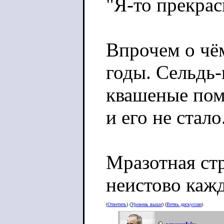
"Я-то прекрас
Впрочем о чё
годы. Сельдь-
квашеные поми
и его не стало
Мразотная стр
неистово каж
(
Ответить
) (
Уровень выше
) (
Ветвь дискуссии
)