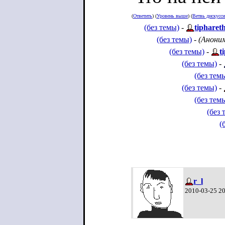
(
Ответить
) (
Уровень выше
) (
Ветвь дискусс
(без темы)
-
tipharet
(без темы)
-
(Анони
(без темы)
-
t
(без темы)
-
(без тем
(без темы)
-
(без тем
(без 
(
r_l
2010-03-25 2