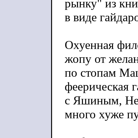
рынку" из кн
в виде гайдар
Охуенная фило
жопу от жела
по стопам Маш
феерическая 
с Яшиным, Не
много хуже п