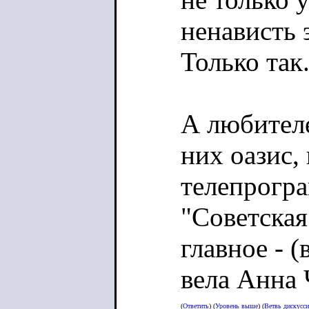
ненависть 
Только так
А любителе
них оазис,
телепрогра
"Советская
главное - 
вела Анна 
(
Ответить
) (
Уровень выше
) (
Ветвь дискусс