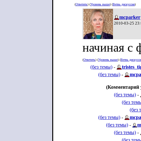
(
Ответить
) (
Уровень выше
) (
Ветвь дискуссии
)
mcparker
2010-03-25 23
начиная с 
(
Ответить
) (
Уровень выше
) (
Ветвь дискусс
(без темы)
-
tristes_ti
(без темы)
-
mcpa
(Комментарий 
(без темы)
-
(без тем
(без 
(без темы)
-
mcpa
(без темы)
-
m
(без темы)
-
(без тем