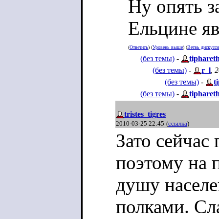
Ну опять з
Ельцине яв
(
Ответить
) (
Уровень выше
) (
Ветвь дискусс
(без темы)
-
tipharet
(без темы)
-
r_l
,
2
(без темы)
-
t
(без темы)
-
tipharet
tristes_tigres
2010-03-25 22:45
(
ссылка
)
Зато сейчас 
поэтому на 
душу населе
полками. Сл