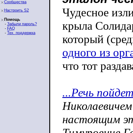
Сообщества
Чудесное изл
Настроить S2
Помощь
крыла Солидар
-
Забыли пароль?
-
FAQ
-
Тех. поддержка
который (сред
одного из орг
что тот разда
...Речь пойде
Николаевичем
настоящим эт
Тимуровиче Г