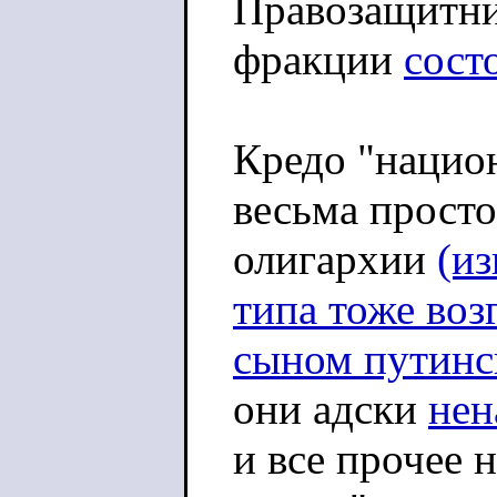
Правозащитник
фракции
сост
Кредо "нацио
весьма просто
олигархии
(и
типа тоже возг
сыном путинск
они адски
нен
и все прочее 