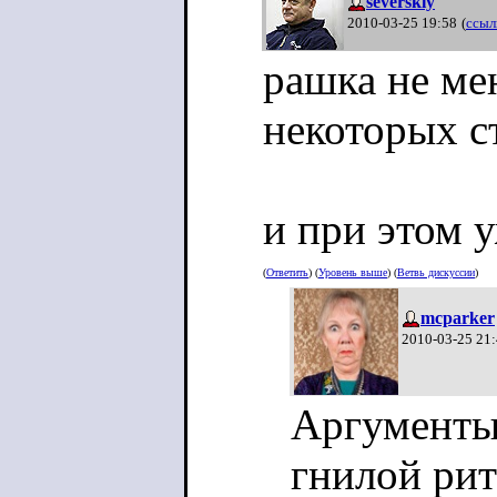
severskiy
2010-03-25 19:58
(
ссыл
рашка не мен
некоторых с
и при этом у
(
Ответить
) (
Уровень выше
) (
Ветвь дискуссии
)
mcparker
2010-03-25 21
Аргументы 
гнилой рит