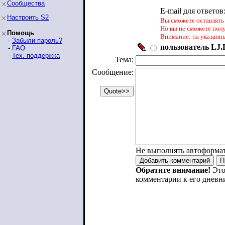
Сообщества
E-mail для ответов
Настроить S2
Вы сможете оставлять 
Но вы не сможете пол
Помощь
Внимание: на указанн
-
Забыли пароль?
пользователь LJ.R
-
FAQ
-
Тех. поддержка
Тема:
Сообщение:
Не выполнять автоформа
Обратите внимание!
Это
комментарии к его дневн