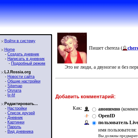
Войти в систему
Пишет chereza (
cher
Home
-
Создать дневник
-
Написать в дневник
-
Подробный режим
Это не люди, а двуногие и без пе
LJ.Rossia.org
-
Новости сайта
-
Общие настройки
-
Sitemap
-
Оплата
-
ljr-fif
Добавить комментарий:
Редактировать...
Как:
-
Настройки
анонимно
(коммен
-
Список друзей
OpenID
-
Дневник
-
Картинки
пользователь Liv
-
Пароль
имя пользователя:
-
Вид дневника
Вы должны предварите