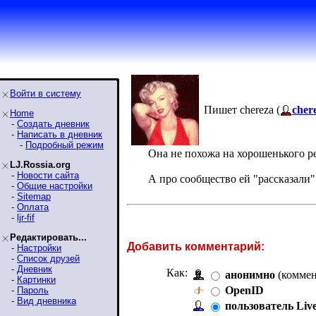
Войти в систему
Пишет chereza (
cher
Home
-
Создать дневник
-
Написать в дневник
-
Подробный режим
Она не похожа на хорошенького ре
LJ.Rossia.org
-
Новости сайта
А про сообщество ей "рассказали"
-
Общие настройки
-
Sitemap
-
Оплата
-
ljr-fif
Редактировать...
Добавить комментарий:
-
Настройки
-
Список друзей
-
Дневник
Как:
анонимно
(коммен
-
Картинки
OpenID
-
Пароль
-
Вид дневника
пользователь Liv