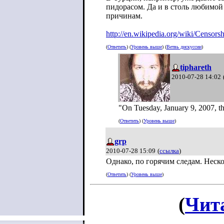
пидорасом. Да и в столь любимо
причинам.
http://en.wikipedia.org/wiki/Censors
(
Ответить
) (
Уровень выше
) (
Ветвь дискуссии
)
tiphareth
2010-07-28 14:02
"On Tuesday, January 9, 2007, the
(
Ответить
) (
Уровень выше
)
grp
2010-07-28 15:09
(
ссылка
)
Однако, по горячим следам. Неск
(
Ответить
) (
Уровень выше
)
(
Чит