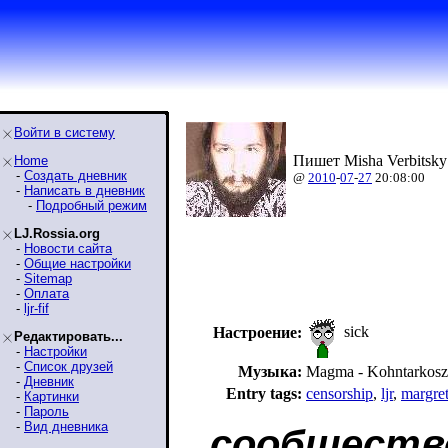
Войти в систему
Пишет Misha Verbitsky
Home
-
Создать дневник
@
2010
-
07
-
27
20:08:00
-
Написать в дневник
-
Подробный режим
LJ.Rossia.org
-
Новости сайта
-
Общие настройки
-
Sitemap
-
Оплата
-
ljr-fif
sick
Настроение:
Редактировать...
-
Настройки
-
Список друзей
Музыка:
Magma - Kohntarkosz
-
Дневник
Entry tags:
censorship
,
ljr
,
margret
-
Картинки
-
Пароль
-
Вид дневника
сообществ