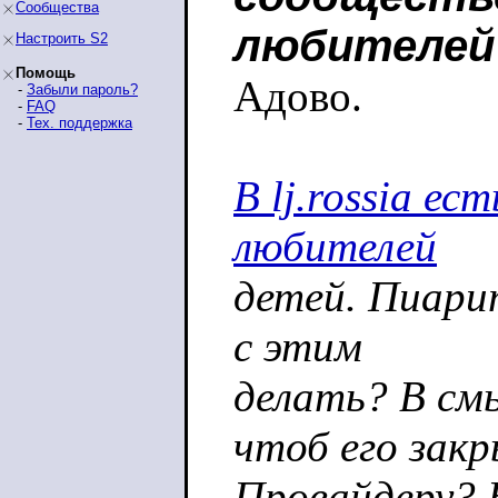
Сообщества
любителей
Настроить S2
Помощь
Адово.
-
Забыли пароль?
-
FAQ
-
Тех. поддержка
В lj.rossia е
любителей
детей. Пиарит
с этим
делать? В см
чтоб его зак
Провайдеру? 