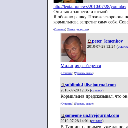
http://lenta.ru/news/2010/07/28/you
tube/
Они таки запретили ютьюб.
Я обожаю рашку. Похоже скоро она п
кормильцева запретит саму себя. Сов
(
Ответить
) (
Ветвь дискуссии
)
peter_lemenkov
2010-07-28 12:24
(
ссылк
Милиция разберется
(
Ответить
) (
Уровень выше
)
sublimit-lj.livejournal.com
2010-07-28 12:35
(
ссылка
)
Кормильцев предсказывал, что она
(
Ответить
) (
Уровень выше
)
someone-ua.livejournal.com
2010-07-28 14:01
(
ссылка
)
В Турции, например, уже давно за