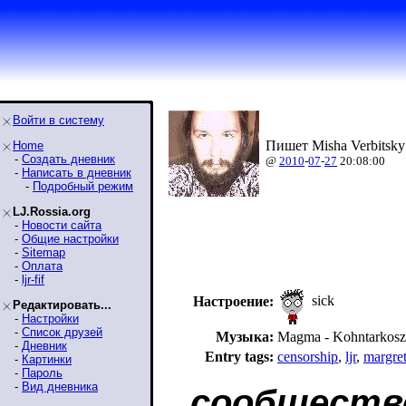
Войти в систему
Пишет Misha Verbitsky
Home
-
Создать дневник
@
2010
-
07
-
27
20:08:00
-
Написать в дневник
-
Подробный режим
LJ.Rossia.org
-
Новости сайта
-
Общие настройки
-
Sitemap
-
Оплата
-
ljr-fif
sick
Настроение:
Редактировать...
-
Настройки
-
Список друзей
Музыка:
Magma - Kohntarkosz
-
Дневник
Entry tags:
censorship
,
ljr
,
margret
-
Картинки
-
Пароль
-
Вид дневника
сообществ