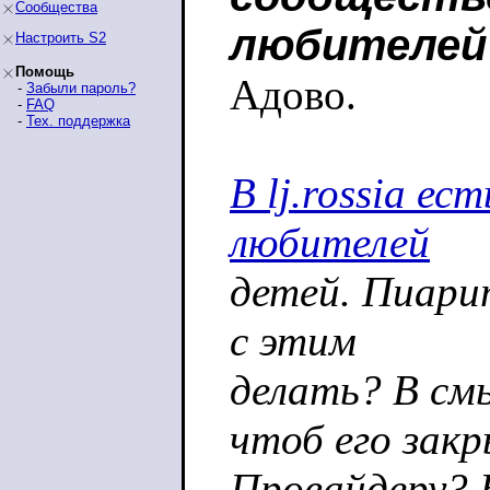
Сообщества
любителей
Настроить S2
Помощь
Адово.
-
Забыли пароль?
-
FAQ
-
Тех. поддержка
В lj.rossia е
любителей
детей. Пиарит
с этим
делать? В см
чтоб его зак
Провайдеру? 