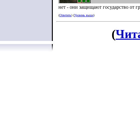
нет - они защищают государство от г
(
Ответить
) (
Уровень выше
)
(
Чит