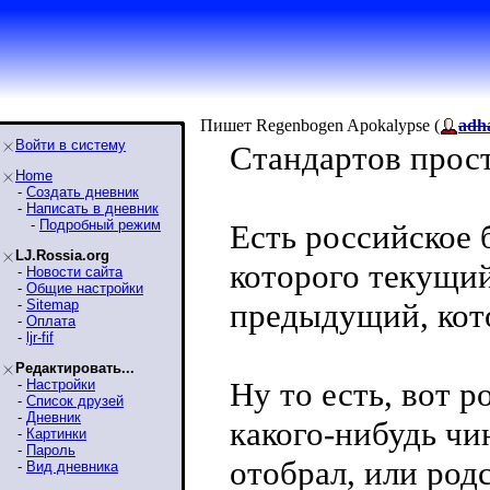
Пишет Regenbogen Apokalypse (
adh
Войти в систему
Стандартов прост
Home
-
Создать дневник
-
Написать в дневник
-
Подробный режим
Есть российское 
LJ.Rossia.org
которого текущий
-
Новости сайта
-
Общие настройки
-
Sitemap
предыдущий, кото
-
Оплата
-
ljr-fif
Редактировать...
Ну то есть, вот 
-
Настройки
-
Список друзей
-
Дневник
какого-нибудь чин
-
Картинки
-
Пароль
отобрал, или род
-
Вид дневника