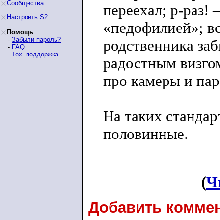
Сообщества
переехал; р-раз!
Настроить S2
«педофилией»; вс
Помощь
-
Забыли пароль?
родственника заб
-
FAQ
-
Тех. поддержка
радостным визгом
про камеры и пар
На таких стандар
половинные.
(
Ч
Добавить коммен