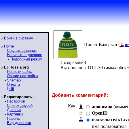
Войти в систему
Пишет Валерьян (
n
Home
-
Создать дневник
-
Написать в дневник
-
Подробный режим
Поздравляю!
LJ.Rossia.org
Вы попали в ТОП-30 самых обсу
-
Новости сайта
-
Общие настройки
-
Sitemap
-
Оплата
-
ljr-fif
Добавить комментарий:
Редактировать...
-
Настройки
-
Список друзей
Как:
анонимно
(коммен
-
Дневник
OpenID
-
Картинки
-
Пароль
пользователь Liv
-
Вид дневника
имя пользователя: