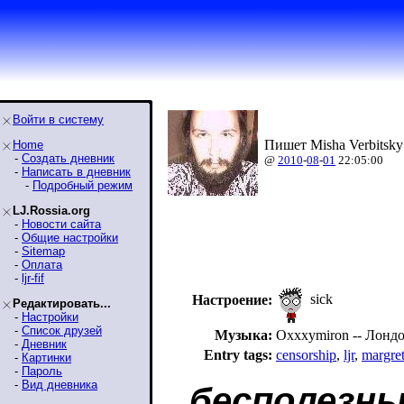
Войти в систему
Пишет Misha Verbitsky
Home
-
Создать дневник
@
2010
-
08
-
01
22:05:00
-
Написать в дневник
-
Подробный режим
LJ.Rossia.org
-
Новости сайта
-
Общие настройки
-
Sitemap
-
Оплата
-
ljr-fif
sick
Настроение:
Редактировать...
-
Настройки
-
Список друзей
Музыка:
Oxxxymiron -- Лондо
-
Дневник
Entry tags:
censorship
,
ljr
,
margret
-
Картинки
-
Пароль
-
Вид дневника
бесполезны