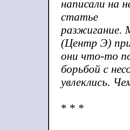
написали на н
статье
разжигание.
(Центр Э) пр
они что-то п
борьбой с нес
увлеклись. Че
* * *