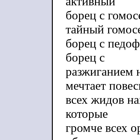
активный
борец с гомос
тайный гомос
борец с педоф
борец с
разжиганием н
мечтает повес
всех жидов на
которые
громче всех о