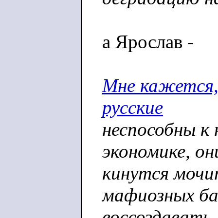
а Ярослав -
Мне кажется,
русские
неспособны к
экономике, о
кинутся мочит
мафиозных б
воссоздавать