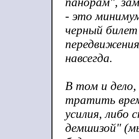
панорам", за
- это миниму
черный билет 
передвижения
навсегда.
В том и дело,
тратить вре
усилия, либо
демшизой" (м