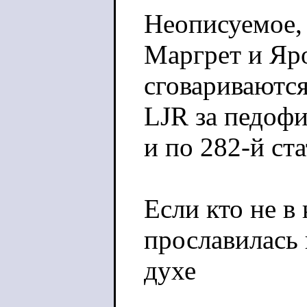
Неописуемое,
Маргрет и Яр
сговариваются
LJR за педоф
и по 282-й ста
Если кто не в
прославилась 
духе