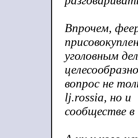
разговариват
Впрочем, фее
присовокупле
уголовным де
целесообразн
вопрос не тол
lj.rossia, но и
сообществе в 