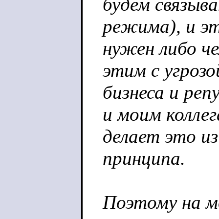
будем связыва
режима), и э
нужен либо ч
этим с угрозо
бизнеса и реп
и моим колле
делает это и
принципа.
Поэтому на мо