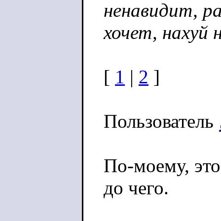
ненавидит, р
хочет, нахуй 
[
1
|
2
]
Пользователь
По-моему, это
до чего.