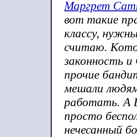
Маргрет Сат
вот такие пр
классу, нужны
считаю. Кот
законность и
прочие бандит
мешали людя
работать. А 
просто беспо
нечесанный б