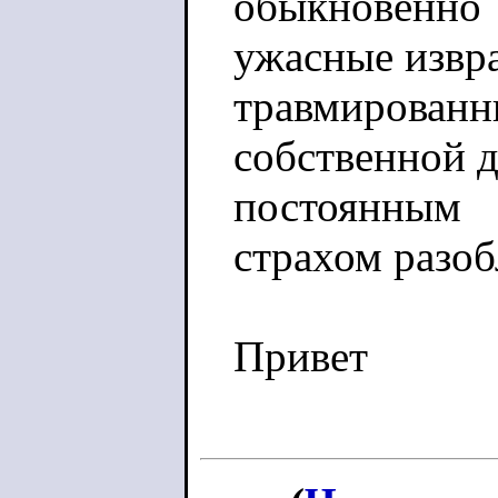
обыкновенно
ужасные извр
травмированн
собственной 
постоянным
страхом разоб
Привет