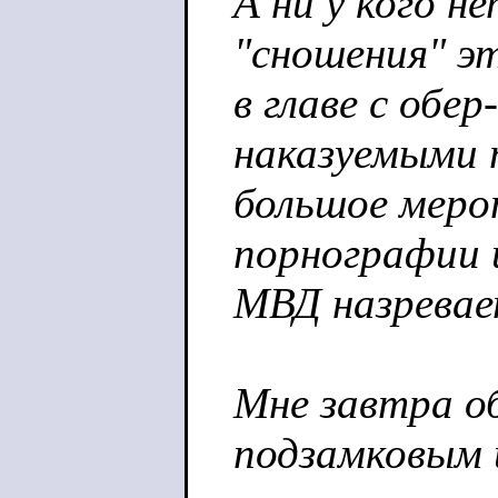
А ни у кого н
"сношения" э
в главе с обе
наказуемыми
большое меро
порнографии 
МВД назревае
Мне завтра о
подзамковым 