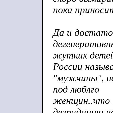
пока приносит
Да и достато
дегенеративн
жутких детей 
России назыв
"мужчины", н
под люблго
женщин..что 
деградацию н