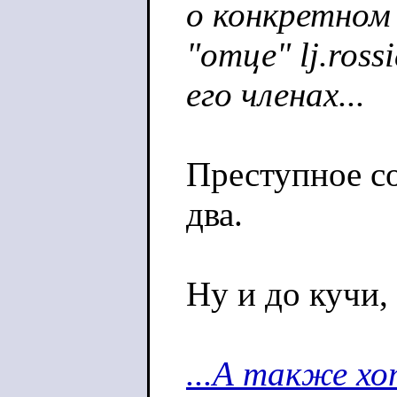
о конкретном
"отце" lj.ross
его членах...
Преступное со
два.
Ну и до кучи,
...А также хо