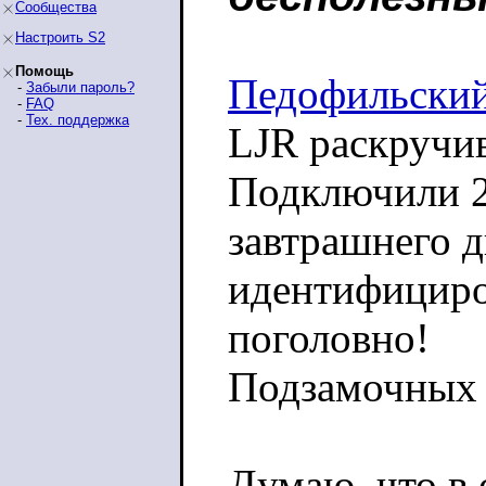
Сообщества
Настроить S2
Помощь
Педофильский
-
Забыли пароль?
-
FAQ
-
Тех. поддержка
LJR раскручив
Подключили 2
завтрашнего 
идентифициров
поголовно!
Подзамочных 
Думаю, что в 