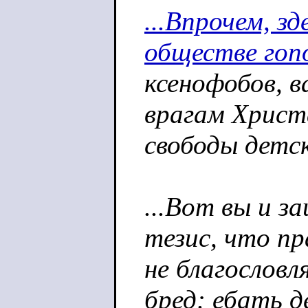
...Впрочем, зд
обществе гоп
ксенофобов, в
врагам Христ
свободы детск
...Вот вы и 
тезис, что пр
не благословл
бред: ебать 