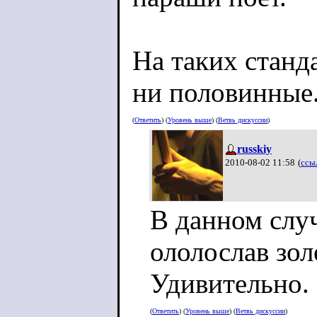
На таких станд
ни половинные
(
Ответить
) (
Уровень выше
) (
Ветвь дискуссии
)
russkiy
2010-08-02 11:58
(
ссы
В данном случ
ололослав зол
Удивительно.
(
Ответить
) (
Уровень выше
) (
Ветвь дискуссии
)