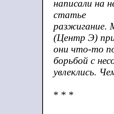
написали на н
статье
разжигание.
(Центр Э) пр
они что-то п
борьбой с нес
увлеклись. Че
* * *