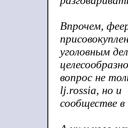
разговариват
Впрочем, фее
присовокупле
уголовным де
целесообразн
вопрос не тол
lj.rossia, но и
сообществе в 