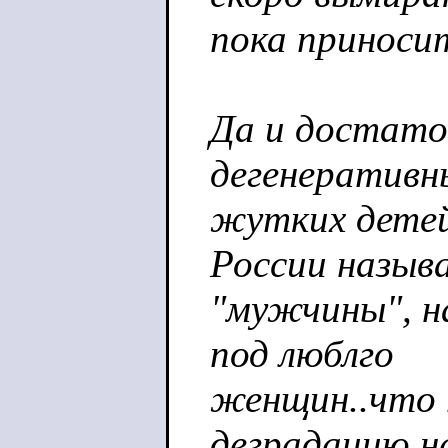
пока приносит
Да и достато
дегенеративн
жутких детей 
России назыв
"мужчины", н
под люблго
женщин..что 
деградацию н