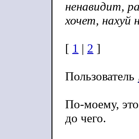
ненавидит, р
хочет, нахуй 
[
1
|
2
]
Пользователь
По-моему, это
до чего.