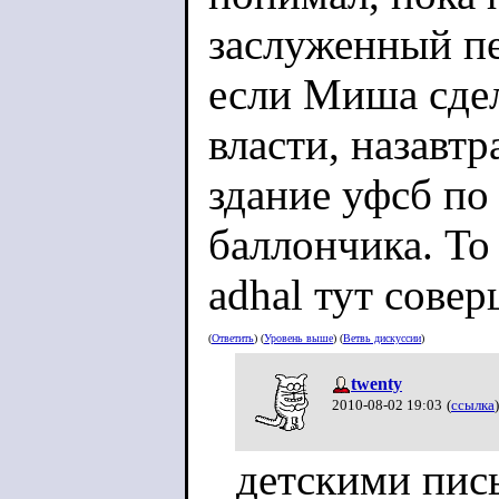
заслуженный пе
если Миша сдел
власти, назавтр
здание уфсб по
баллончика. То
adhal тут совер
(
Ответить
) (
Уровень выше
) (
Ветвь дискуссии
)
twenty
2010-08-02 19:03
(
ссылка
)
детскими пис