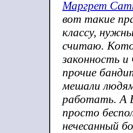
Маргрет Сат
вот такие пр
классу, нужны
считаю. Кот
законность и
прочие бандит
мешали людя
работать. А 
просто беспо
нечесанный б