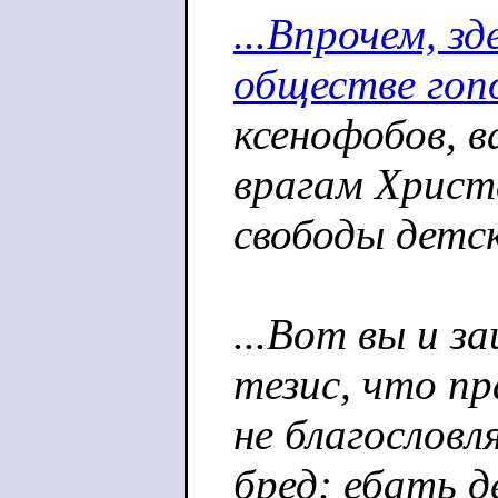
...Впрочем, зд
обществе гоп
ксенофобов, в
врагам Христ
свободы детск
...Вот вы и 
тезис, что пр
не благословл
бред: ебать 