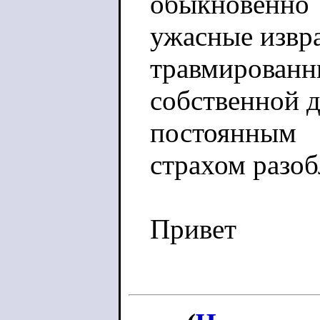
обыкновенно
ужасные извр
травмированн
собственной 
постоянным
страхом разоб
Привет