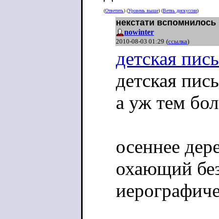
(
Ответить
) (
Уровень выше
) (
Ветвь дискуссии
)
некстати вспомнилось
nowinter
2010-08-03 01:29
(
ссылка
)
детская пись
детская пись
а уж тем бол
осеннее дер
охающий без
иерографиче