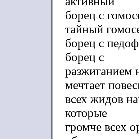
активный
борец с гомос
тайный гомос
борец с педоф
борец с
разжиганием н
мечтает повес
всех жидов на
которые
громче всех о