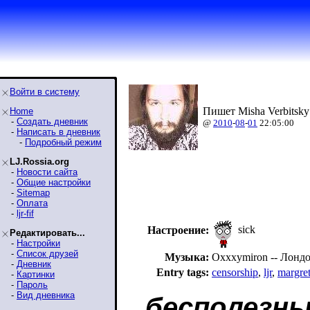
Войти в систему
Пишет Misha Verbitsky
Home
-
Создать дневник
@
2010
-
08
-
01
22:05:00
-
Написать в дневник
-
Подробный режим
LJ.Rossia.org
-
Новости сайта
-
Общие настройки
-
Sitemap
-
Оплата
-
ljr-fif
sick
Настроение:
Редактировать...
-
Настройки
-
Список друзей
Музыка:
Oxxxymiron -- Лондо
-
Дневник
Entry tags:
censorship
,
ljr
,
margret
-
Картинки
-
Пароль
-
Вид дневника
бесполезны