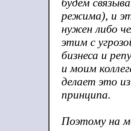
будем связыва
режима), и э
нужен либо ч
этим с угрозо
бизнеса и реп
и моим колле
делает это и
принципа.
Поэтому на мо