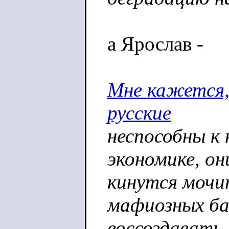
а Ярослав -
Мне кажется,
русские
неспособны к
экономике, о
кинутся мочит
мафиозных б
воссоздавать