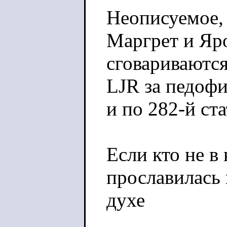
Неописуемое,
Маргрет и Яр
сговариваются
LJR за педоф
и по 282-й ста
Если кто не в
прославилась 
духе