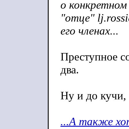
о конкретном
"отце" lj.ross
его членах...
Преступное со
два.
Ну и до кучи,
...А также хо