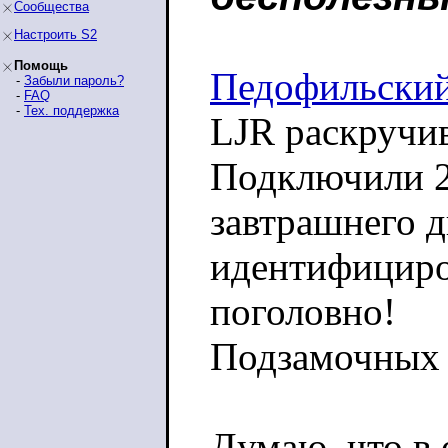
Сообщества
Настроить S2
Помощь
Педофильский
-
Забыли пароль?
-
FAQ
-
Тех. поддержка
LJR раскручив
Подключили 2
завтрашнего 
идентифициров
поголовно!
Подзамочных 
Думаю, что в 