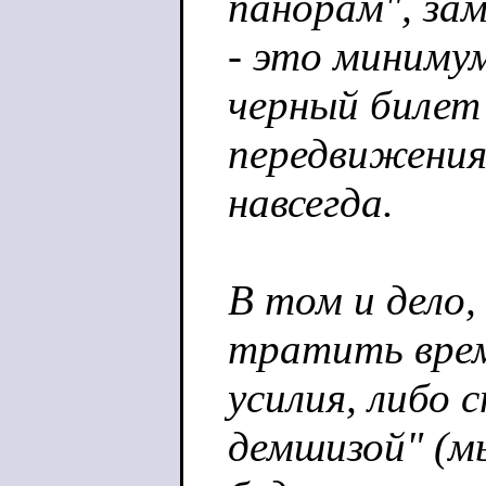
панорам", за
- это миниму
черный билет 
передвижения
навсегда.
В том и дело,
тратить вре
усилия, либо
демшизой" (м