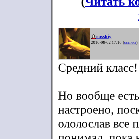
(
Читать к
russkiy
2010-08-02 17:16
(
ссылка
)
Средний класс!
Но вообще есть
настроено, пос
ололослав все 
понимал, пока 