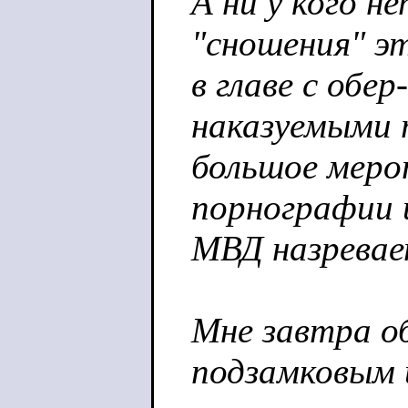
А ни у кого н
"сношения" э
в главе с обе
наказуемыми
большое меро
порнографии 
МВД назревае
Мне завтра о
подзамковым 