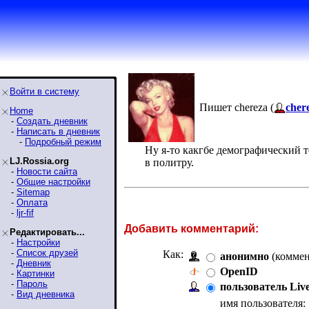
Войти в систему
Пишет chereza (
cher
Home
-
Создать дневник
-
Написать в дневник
-
Подробный режим
Ну я-то какгбе демографический т
LJ.Rossia.org
в политру.
-
Новости сайта
-
Общие настройки
-
Sitemap
-
Оплата
-
ljr-fif
Добавить комментарий:
Редактировать...
-
Настройки
-
Список друзей
Как:
анонимно
(коммен
-
Дневник
OpenID
-
Картинки
-
Пароль
пользователь Liv
-
Вид дневника
имя пользователя: