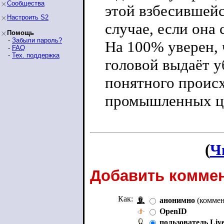
Сообщества
этой взбесившейс
Настроить S2
случае, если она 
Помощь
-
Забыли пароль?
На 100% уверен, ч
-
FAQ
-
Тех. поддержка
головой выдаёт 
понятного проис
промышленных ц
(
Ч
Добавить коммен
Как:
анонимно
(коммен
OpenID
пользователь Liv