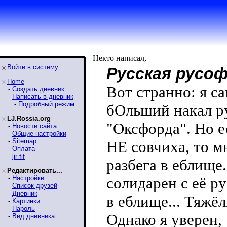
Некто написал,
Войти в систему
Русская русо
Home
Вот странно: я с
-
Создать дневник
-
Написать в дневник
-
Подробный режим
бОльший накал ру
LJ.Rossia.org
"Оксфорда". Но е
-
Новости сайта
-
Общие настройки
-
Sitemap
НЕ совчиха, то м
-
Оплата
-
ljr-fif
разбега в еблище.
Редактировать...
-
Настройки
солидарен с её р
-
Список друзей
-
Дневник
в еблище... Тяжё
-
Картинки
-
Пароль
Однако я уверен,
-
Вид дневника