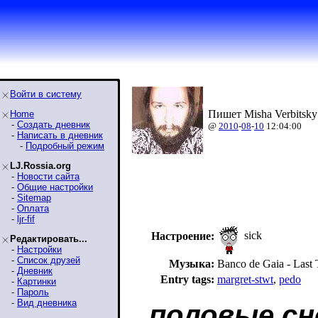
Войти в систему
Пишет Misha Verbitsky
Home
-
Создать дневник
@
2010
-
08
-
10
12:04:00
-
Написать в дневник
-
Подробный режим
LJ.Rossia.org
-
Новости сайта
-
Общие настройки
-
Sitemap
-
Оплата
-
ljr-fif
sick
Настроение:
Редактировать...
-
Настройки
-
Список друзей
Музыка:
Banco de Gaia - Last 
-
Дневник
Entry tags:
margret-stwt
,
pedo
-
Картинки
-
Пароль
-
Вид дневника
половые сн