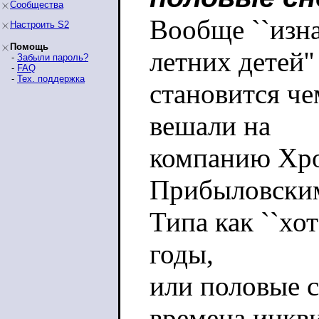
Сообщества
Вообще ``изна
Настроить S2
Помощь
летних детей''
-
Забыли пароль?
-
FAQ
-
Тех. поддержка
становится че
вешали на
компанию Хро
Прибыловски
Типа как ``хот
годы,
или половые 
времена инкв