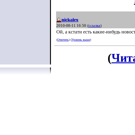
nickalex
2010-08-11 16:50
(
ссылка
)
Ой, а кстати есть какие-нибудь новос
(
Ответить
) (
Уровень выше
)
(
Чит