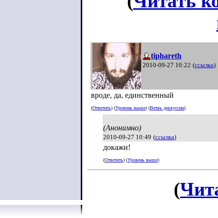
(
Читать к
tiphareth
2010-09-27 10:22
(
ссылка
)
вроде, да, единственный
(
Ответить
) (
Уровень выше
) (
Ветвь дискуссии
)
(Анонимно)
2010-09-27 10:49
(
ссылка
)
докажи!
(
Ответить
) (
Уровень выше
)
(
Чит