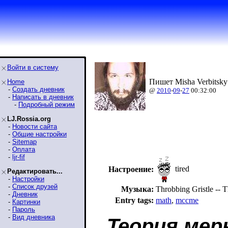
Войти в систему
Пишет Misha Verbitsky
Home
-
Создать дневник
@
2010
-
09
-
27
00:32:00
-
Написать в дневник
-
Подробный режим
LJ.Rossia.org
-
Новости сайта
-
Общие настройки
-
Sitemap
-
Оплата
-
ljr-fif
tired
Настроение:
Редактировать...
-
Настройки
-
Список друзей
Музыка:
Throbbing Gristle --
-
Дневник
Entry tags:
math
,
mccme
-
Картинки
-
Пароль
-
Вид дневника
Теория мер