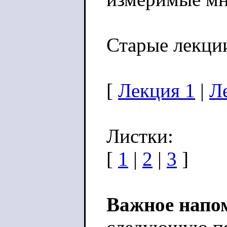
Старые лекци
[
Лекция 1
|
Л
Листки:
[
1
|
2
|
3
]
Важное напо