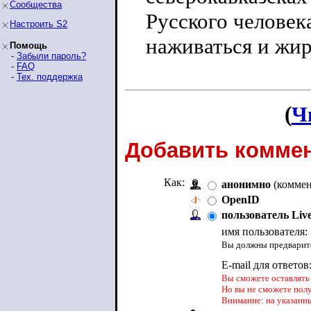
Сообщества
Русского человек
Настроить S2
наживаться и жиро
Помощь
-
Забыли пароль?
-
FAQ
-
Тех. поддержка
(
Ч
Добавить коммен
Как:
анонимно
(коммен
OpenID
пользователь Liv
имя пользователя:
Вы должны предварите
E-mail для ответов
Вы сможете оставлять 
Но вы не сможете пол
Внимание: на указанн