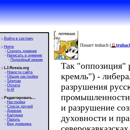
Войти в систему
Пишет truhach (
truhac
Home
-
Создать дневник
-
Написать в дневник
-
Подробный режим
Так "оппозиция" 
LJ.Rossia.org
-
Новости сайта
кремль") - либер
-
Общие настройки
-
Sitemap
разрушения русск
-
Оплата
-
ljr-fif
промышленности 
Редактировать...
-
Настройки
и разрушение со
-
Список друзей
-
Дневник
-
Картинки
духовности и пр
-
Пароль
-
Вид дневника
северокавказсках