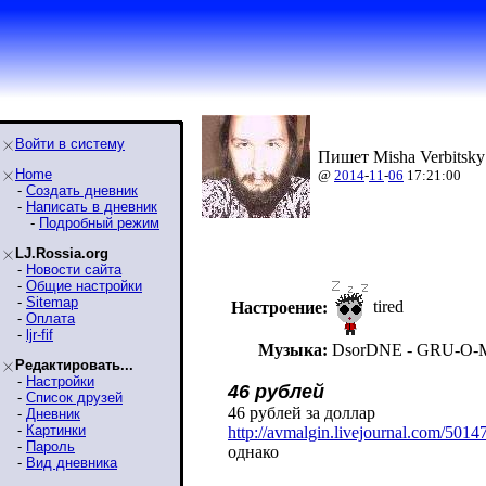
Войти в систему
Пишет Misha Verbitsky
Home
@
2014
-
11
-
06
17:21:00
-
Создать дневник
-
Написать в дневник
-
Подробный режим
LJ.Rossia.org
-
Новости сайта
-
Общие настройки
-
Sitemap
tired
Настроение:
-
Оплата
-
ljr-fif
Музыка:
DsorDNE - GRU-O
Редактировать...
-
Настройки
46 рублей
-
Список друзей
46 рублей за доллар
-
Дневник
-
Картинки
http://avmalgin.livejournal.com/501
4
-
Пароль
однако
-
Вид дневника