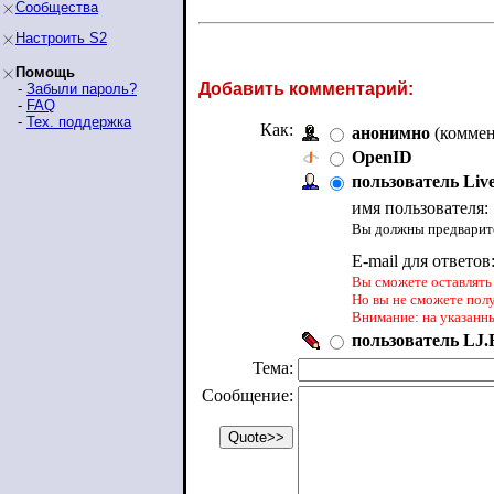
Сообщества
Настроить S2
Помощь
Добавить комментарий:
-
Забыли пароль?
-
FAQ
-
Тех. поддержка
Как:
анонимно
(коммен
OpenID
пользователь Liv
имя пользователя:
Вы должны предварите
E-mail для ответов
Вы сможете оставлять 
Но вы не сможете пол
Внимание: на указанн
пользователь LJ.R
Тема:
Сообщение: