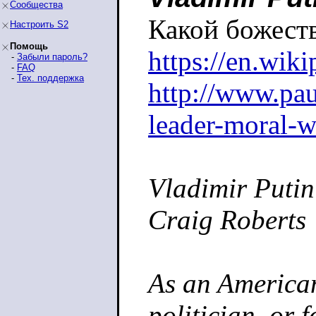
Сообщества
Какой божест
Настроить S2
Помощь
https://en.wik
-
Забыли пароль?
-
FAQ
-
Тех. поддержка
http://www.pau
leader-moral-w
Vladimir Putin
Craig Roberts
As an America
politician, or 