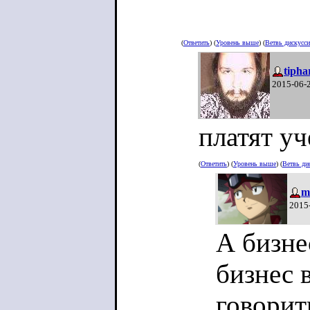
(
Ответить
) (
Уровень выше
) (
Ветвь дискусс
tipha
2015-06-
платят у
(
Ответить
) (
Уровень выше
) (
Ветвь ди
m
2015
А бизне
бизнес 
говорит