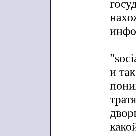
госу
нахо
инфо
"soci
и та
пони
трат
двор
како