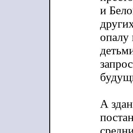
и Бело
других
опалу 
детьми
запрос
будущ
А здан
постан
средни