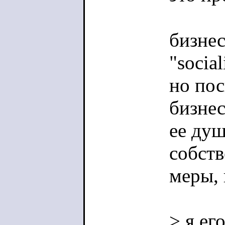
бизнес
"social
но пос
бизне
ее душ
собств
меры,
> я ег