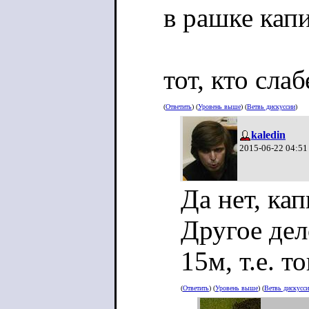
в рашке кап
тот, кто сла
(
Ответить
) (
Уровень выше
) (
Ветвь дискуссии
)
kaledin
2015-06-22 04:51
Да нет, ка
Другое дел
15м, т.е. т
(
Ответить
) (
Уровень выше
) (
Ветвь дискусс