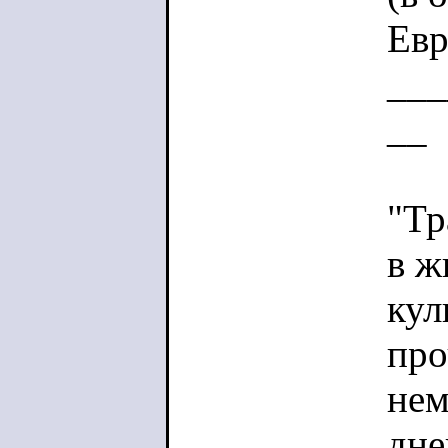
Евр
___
__
"Тр
в ж
кул
про
нем
дне