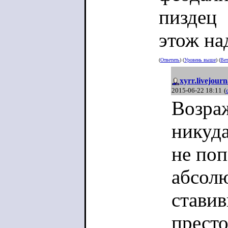
пиздец
этож на
(
Ответить
) (
Уровень выше
) (
Вет
xyrr.livejour
2015-06-22 18:11
(
Возраж
никуда
не поп
абсолю
ставив
престо