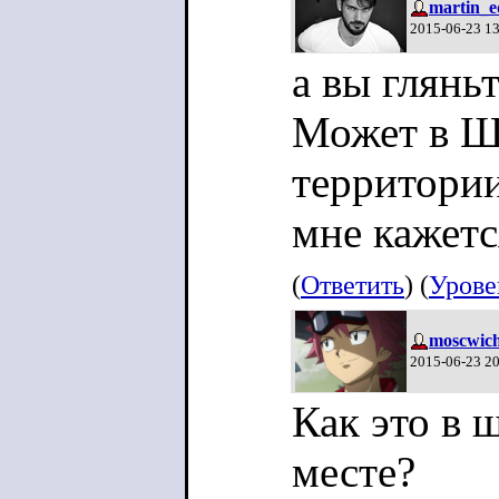
martin_e
2015-06-23 1
а вы глянь
Может в Шт
территории
мне кажетс
(
Ответить
) (
Урове
moscwic
2015-06-23 2
Как это в 
месте?