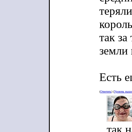
теряли
корол
так за
земли 
Есть е
поменя
(
Ответить
) (
Уровень выш
так ср
на тер
так н
контро