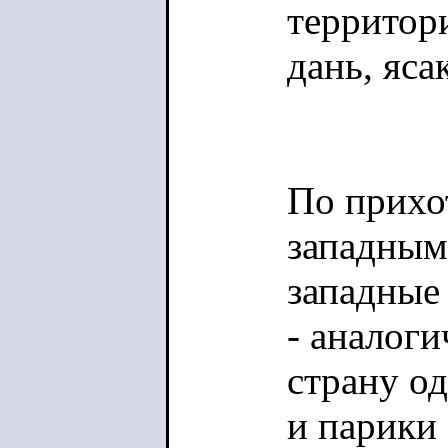
территор
дань, яса
По прихот
западным
западные
- аналоги
страну о
и парики