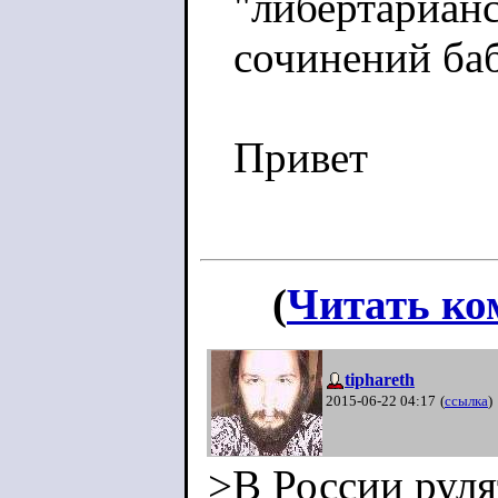
"либертарианс
сочинений ба
Привет
(
Читать ко
tiphareth
2015-06-22 04:17
(
ссылка
)
>В России руля