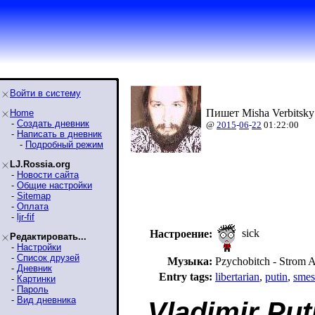
Войти в систему
Пишет Misha Verbitsky
Home
-
Создать дневник
@
2015
-
06
-
22
01:22:00
-
Написать в дневник
-
Подробный режим
LJ.Rossia.org
-
Новости сайта
-
Общие настройки
-
Sitemap
-
Оплата
-
ljr-fif
sick
Настроение:
Редактировать...
-
Настройки
-
Список друзей
Музыка:
Pzychobitch - Strom A
-
Дневник
Entry tags:
libertarian
,
putin
,
smes
-
Картинки
-
Пароль
-
Вид дневника
Vladimir Put