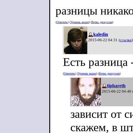
разницы никак
(
Ответить
) (
Уровень выше
) (
Ветвь дискуссии
)
kaledin
2015-06-22 04:31
(
ссылка
)
Есть разница 
(
Ответить
) (
Уровень выше
) (
Ветвь дискуссии
)
tiphareth
2015-06-22 04:40
зависит от 
скажем, в ш