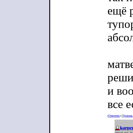
ещё 
нынешн
тупо
они не
абсо
родова
матве
Так чт
реши
прово
и во
провок
все 
(
Ответить
) (
Уровен
karpe