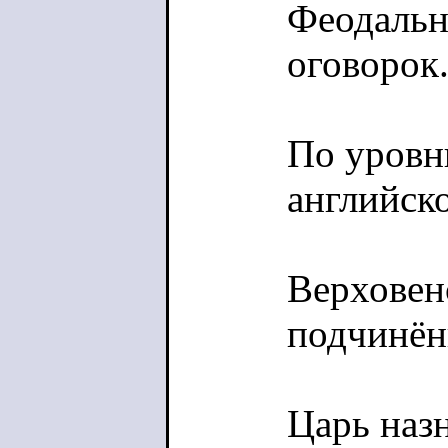
Феодальн
оговорок
По уровню
английск
Верховенс
подчинён
Царь наз