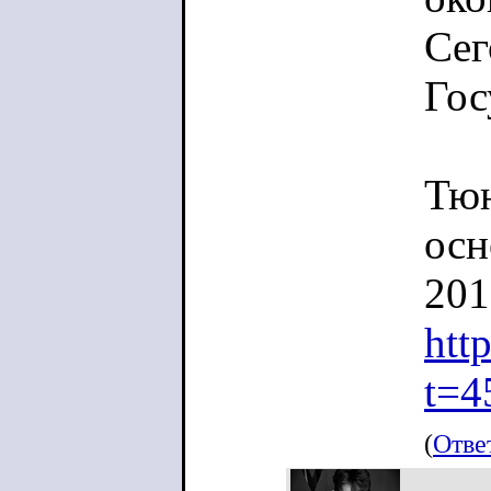
Сег
Гос
Тюн
осн
201
htt
t=4
(
Отве