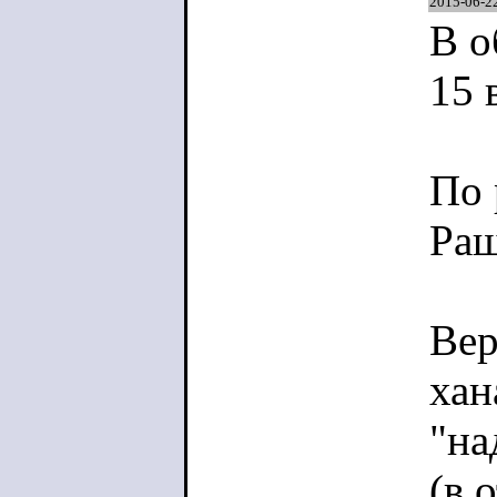
2015-06-2
В о
15 
По 
Раш
Вер
хан
"на
(в 