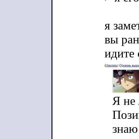
я заме
вы ран
идите 
(
Ответить
) (
Уровень выш
Я не
Пози
знаю