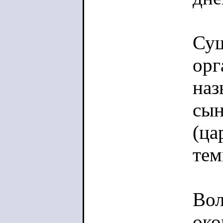
Сущ
орг
наз
сын
(ца
тем
Вол
око