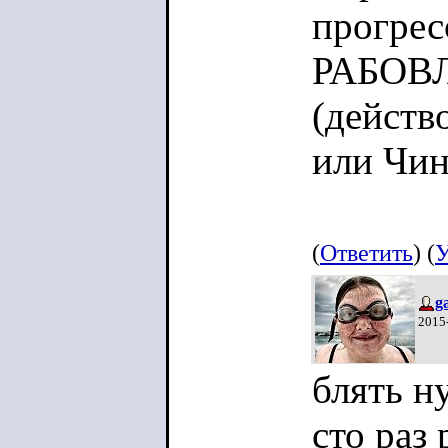
прогре
РАБОВ
(действ
или Чин
(
Ответить
) (
У
g
2015
блять н
сто раз