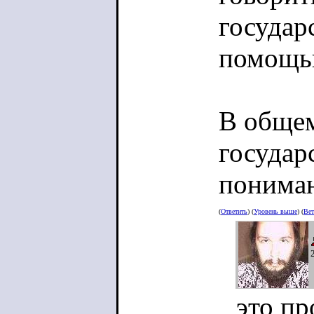
государ
помощью
В общем
государ
понима
(
Ответить
) (
Уровень выше
) (
Вет
это пр