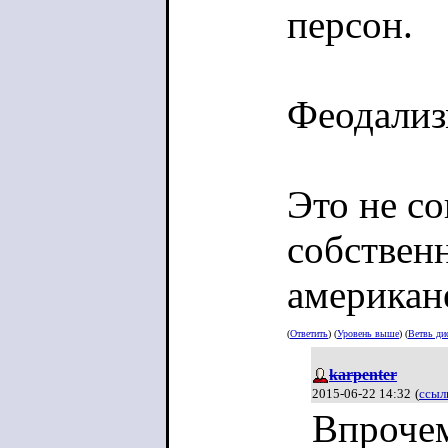
персон.
Феодализ
Это не с
собственн
американ
(
Ответить
) (
Уровень выше
) (
Ветвь ди
karpenter
2015-06-22 14:32
(
ссыл
Впрочем