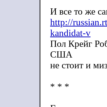
И все то же са
http://russian.
kandidat-v
Пол Крейг Ро
США
не стоит и ми
* * *