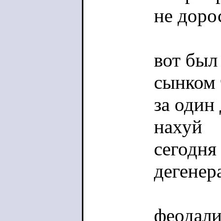
не доро
вот был
сынком 
за один
нахуй
сегодня
дегенер
феодал