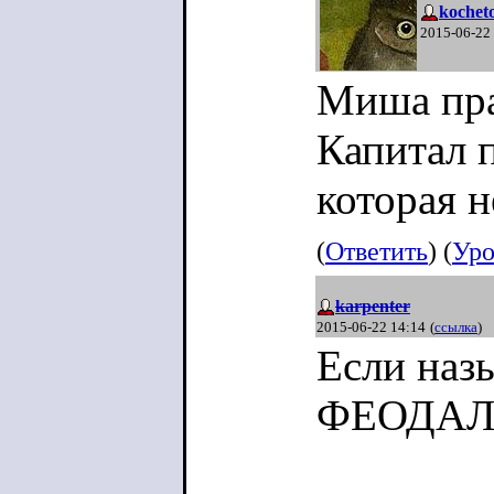
kocheto
2015-06-22
Миша пра
Капитал 
которая н
(
Ответить
) (
Уро
karpenter
2015-06-22 14:14
(
ссылка
)
Если наз
ФЕОДАЛЬ