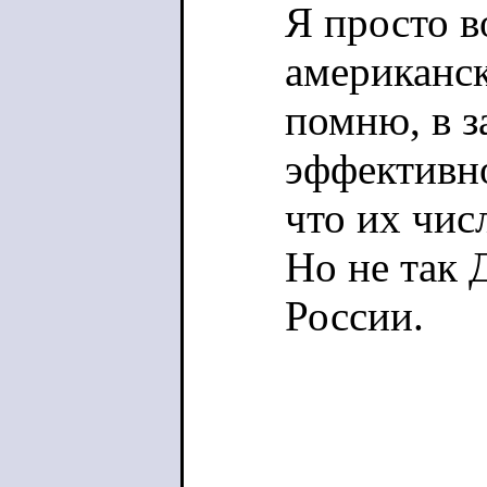
Я просто в
американск
помню, в з
эффективно
что их чис
Но не так 
России.