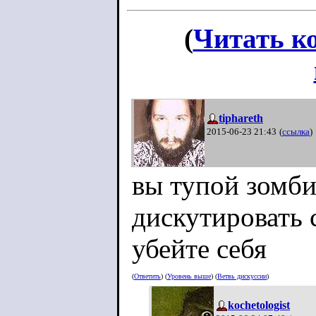
(
Читать к
tiphareth
2015-06-23 21:43
(
ссылка
)
вы тупой зомби
дискутировать 
убейте себя
(
Ответить
) (
Уровень выше
) (
Ветвь дискуссии
)
kochetologist