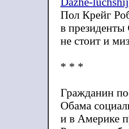
Dazhe-luchshij
Пол Крейг Ро
в президент
не стоит и ми
* * *
Гражданин пое
Обама социал
и в Америке п