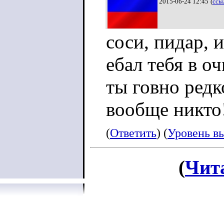
2015-06-24 12:45
(
ссы
соси, пидар, и
ебал тебя в оч
ты говно редк
вообще никто!
(
Ответить
) (
Уровень в
(
Чит