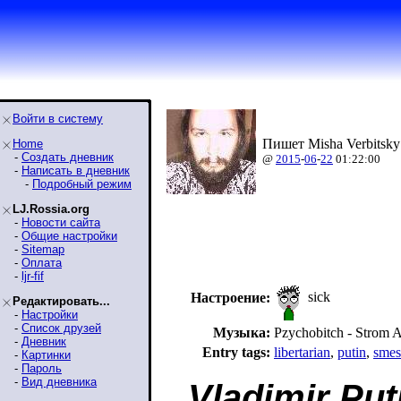
Войти в систему
Пишет Misha Verbitsky
Home
-
Создать дневник
@
2015
-
06
-
22
01:22:00
-
Написать в дневник
-
Подробный режим
LJ.Rossia.org
-
Новости сайта
-
Общие настройки
-
Sitemap
-
Оплата
-
ljr-fif
sick
Настроение:
Редактировать...
-
Настройки
-
Список друзей
Музыка:
Pzychobitch - Strom A
-
Дневник
Entry tags:
libertarian
,
putin
,
smes
-
Картинки
-
Пароль
-
Вид дневника
Vladimir Put