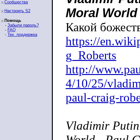
Сообщества
Moral World
Настроить S2
Помощь
Какой божест
-
Забыли пароль?
-
FAQ
-
Тех. поддержка
https://en.wik
g_Roberts
http://www.pau
4/10/25/vladim
paul-craig-robe
Vladimir Putin
World - Paul C