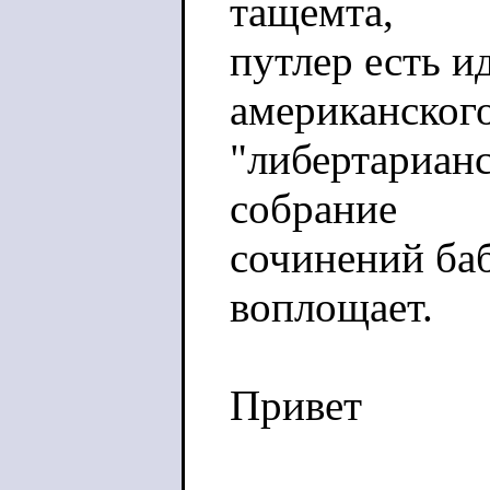
тащемта,
путлер есть 
американског
"либертарианс
собрание
сочинений ба
воплощает.
Привет