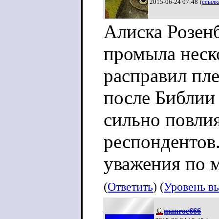
2015-06-24 07:48
(
ссылк
Алиска Розен
промыла неск
расправил пл
после Библии 
сильно повли
респондентов
уважения по 
(
Ответить
) (
Уровень в
manroe666