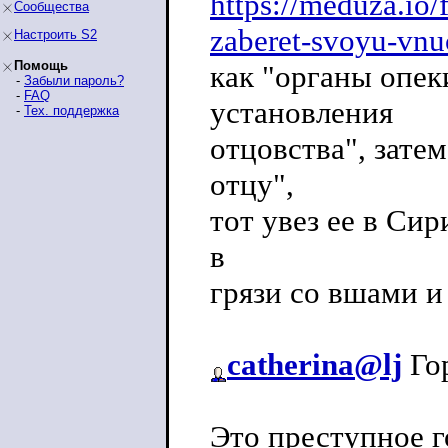
https://meduza.io/
Сообщества
zaberet-svoyu-vn
Настроить S2
Помощь
как "органы опек
-
Забыли пароль?
-
FAQ
установления
-
Тех. поддержка
отцовства", зате
отцу",
тот увез ее в Сир
в
грязи со вшами и
catherina@lj
Гор
Это преступное г