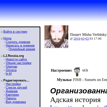
Войти в систему
Пишет Misha Verbitsky
Home
@
2016
-
03
-
03
03:17:00
-
Создать дневник
-
Написать в дневник
-
Подробный режим
LJ.Rossia.org
-
Новости сайта
-
Общие настройки
-
Sitemap
sick
-
Оплата
Настроение:
-
ljr-fif
Музыка:
FISH - Sunsets on Em
Редактировать...
-
Настройки
-
Список друзей
Организованн
-
Дневник
-
Картинки
Адская история
-
Пароль
-
Вид дневника