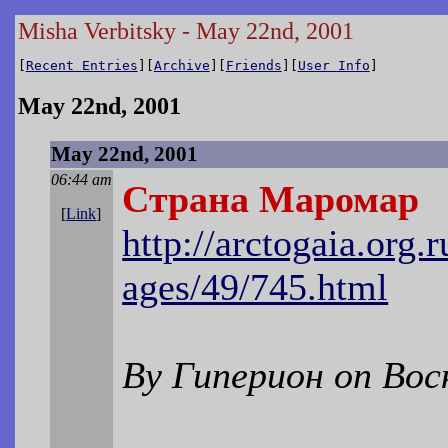
Misha Verbitsky - May 22nd, 2001
[
Recent Entries
][
Archive
][
Friends
][
User Info
]
May 22nd, 2001
May 22nd, 2001
06:44 am
Страна Маромар
[
Link
]
http://arctogaia.or
ages/49/745.html
By Гиперион on Воск