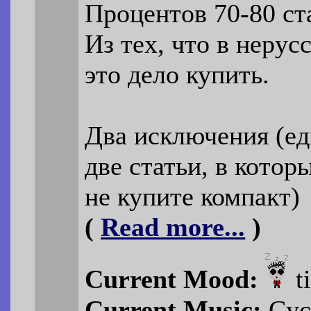
Процентов 70-80 ста
Из тех, что в нерус
это дело купить.
Два исключения (е
две статьи, в котор
не купите компакт)
(
Read more...
)
Current Mood:
t
Current Music:
Cycl