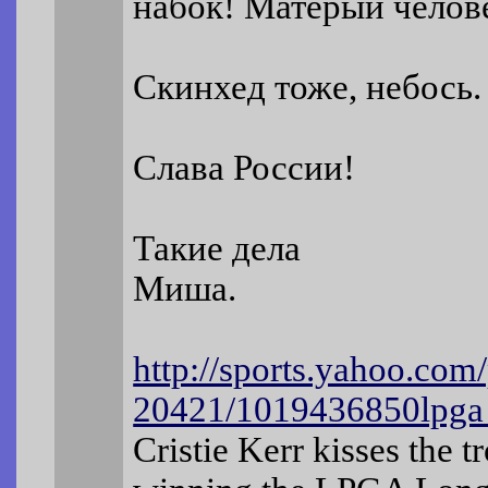
набок! Матерый челов
Скинхед тоже, небось.
Слава России!
Такие дела
Миша.
http://sports.yahoo.com
20421/1019436850lpga
Cristie Kerr kisses the t