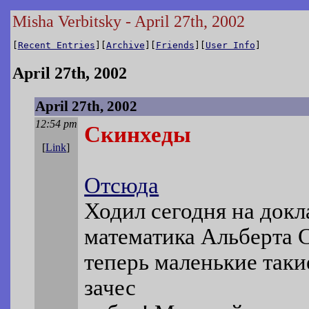
Misha Verbitsky - April 27th, 2002
[
Recent Entries
][
Archive
][
Friends
][
User Info
]
April 27th, 2002
April 27th, 2002
12:54 pm
Скинхеды
[
Link
]
Отсюда
Ходил сегодня на докл
математика Альберта 
теперь маленькие так
зачес