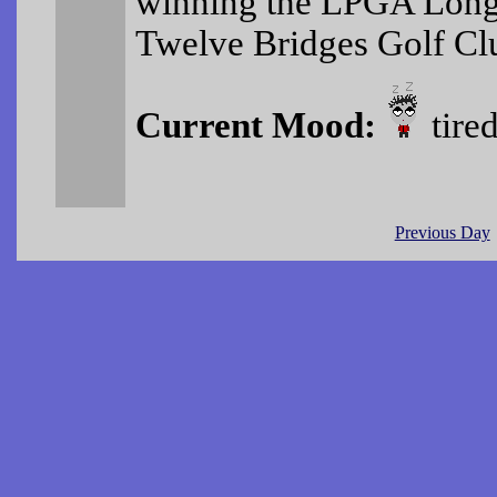
winning the LPGA Longs
Twelve Bridges Golf Cl
Current Mood:
tire
Previous Day