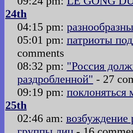
09:24 pm:
LE GONG D
24th
04:15 pm:
разнообразн
05:01 pm:
патриоты по
comments
08:32 pm:
"Россия долж
раздробленной"
- 27 co
09:19 pm:
поклоняться 
25th
02:46 am:
возбуждение 
группы лиц
- 16 comme