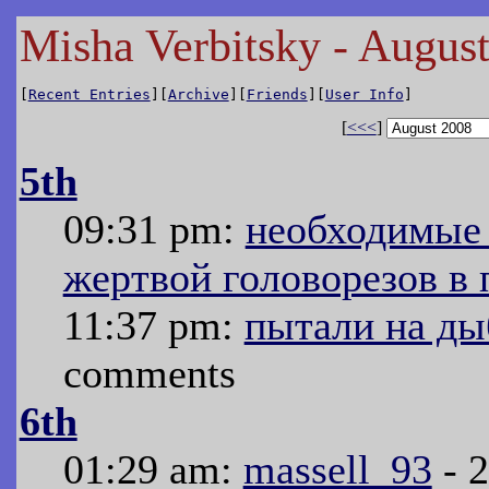
Misha Verbitsky - Augus
[
Recent Entries
][
Archive
][
Friends
][
User Info
]
[
<<<
]
5th
09:31 pm:
необходимые 
жертвой головорезов в 
11:37 pm:
пытали на ды
comments
6th
01:29 am:
massell_93
- 