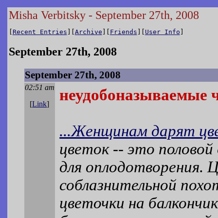
Misha Verbitsky - September 27th, 2008
[
Recent Entries
][
Archive
][
Friends
][
User Info
]
September 27th, 2008
September 27th, 2008
02:51 am
неудобоназываемые 
[
Link
]
...Женщинам дарят цв
цветок -- это полово
для оплодотворения. 
соблазнительной похо
цветочки на балкончик