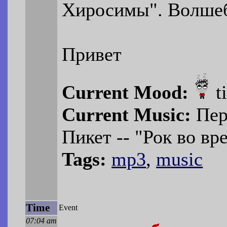
Хиросимы". Волше
Привет
Current Mood:
t
Current Music:
Пер
Пикет -- "Рок во в
Tags:
mp3
,
music
Time
Event
07:04 am