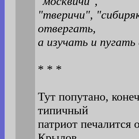
"москвичи",
"тверичи", "сибиря
отвергать,
а изучать и пугать
* * *
Тут попутано, конеч
типичный
патриот печалится о
Крылов