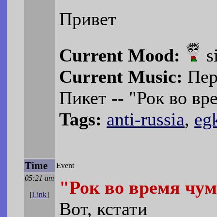
Привет
Current Mood:
s
Current Music:
Пер
Пикет -- "Рок во в
Tags:
anti-russia
,
eg
Time
Event
05:21 am
"Рок во время чу
[
Link
]
Вот, кстати