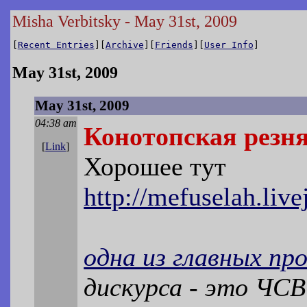
Misha Verbitsky - May 31st, 2009
[
Recent Entries
][
Archive
][
Friends
][
User Info
]
May 31st, 2009
May 31st, 2009
04:38 am
Конотопская резня
[
Link
]
Хорошее тут
http://mefuselah.liv
одна из главных пр
дискурса - это ЧСВ