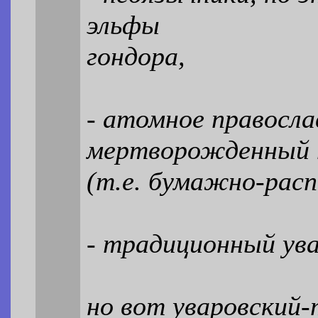
эльфы
гондора,
- атомное православ
мертворожденный 
(т.е. бумажно-расп
- традиционный ува
но вот уваровский-