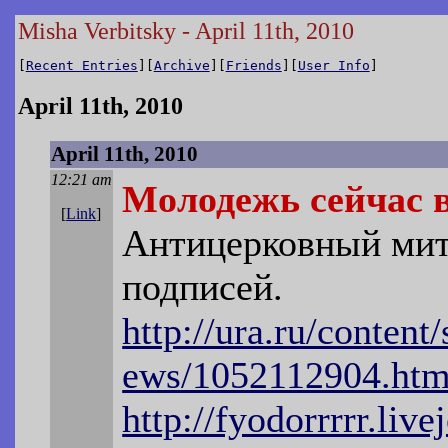
Misha Verbitsky - April 11th, 2010
[
Recent Entries
][
Archive
][
Friends
][
User Info
]
April 11th, 2010
April 11th, 2010
12:21 am
Молодежь сейчас 
[
Link
]
Антицерковный мити
подписей.
http://ura.ru/content
ews/1052112904.htm
http://fyodorrrrr.liv