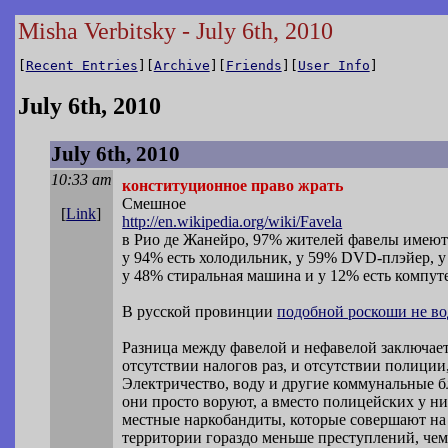
Misha Verbitsky - July 6th, 2010
[
Recent Entries
][
Archive
][
Friends
][
User Info
]
July 6th, 2010
July 6th, 2010
10:33 am
конституционное право жрать
Смешное
[
Link
]
http://en.wikipedia.org/wiki/Favela
в Рио де Жанейро, 97% жителей фавелы имеют
у 94% есть холодильник, у 59% DVD-плэйер, у
у 48% стиральная машина и у 12% есть компут
В русской провинции
подобной роскоши не во
Разница между фавелой и нефавелой заключает
отсутствии налогов раз, и отсутствии полиции,
Электричество, воду и другие коммунальные б
они просто воруют, а вместо полицейских у н
местные наркобандиты, которые совершают на
территории гораздо меньше преступлений, чем