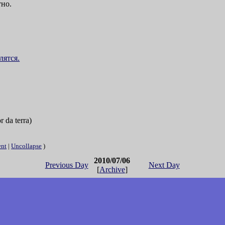
тно.
лятся.
 da terra)
ent
|
Uncollapse
)
2010/07/06
Previous Day
Next Day
[
Archive
]