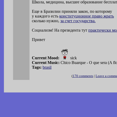
Школа, медицина, высшее образование беспла
Еще в Бразилии приняли закон, по которому
у каждого есть
конституционное право жрать
сколько нужно,
за счет государства.
Социализм! На президента тут
практически мо
Привет
Current Mood:
sick
Current Music:
Chico Buarque - O que sera (A flor
Tags:
brasil
(
170 comments
|
Leave a comm