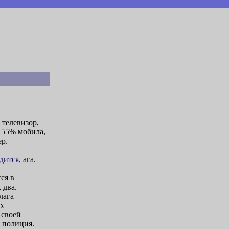
 телевизор,
 55% мобила,
ер.
дится,
ага.
ся в
 два.
лага
их
 своей
 полиция.