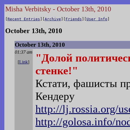
Misha Verbitsky - October 13th, 2010
[
Recent Entries
][
Archive
][
Friends
][
User Info
]
October 13th, 2010
October 13th, 2010
01:37 am
"Долой политичес
[
Link
]
стенке!"
Кстати, фашисты п
Кендеру
http://lj.rossia.org/
http://golosa.info/n