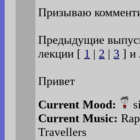
Призываю комментир
Предыдущие выпуск
лекции [
1
|
2
|
3
] и
Привет
Current Mood:
s
Current Music:
Rapo
Travellers