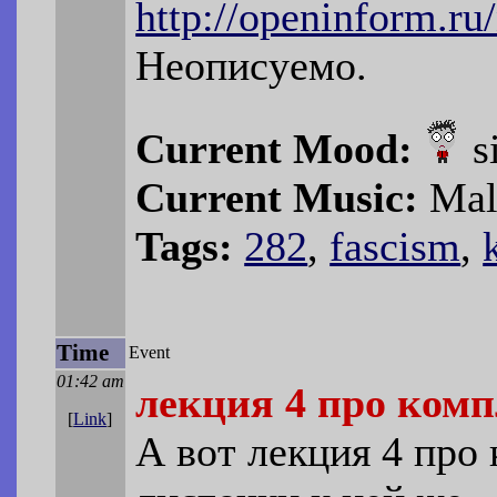
http://openinform.ru
Неописуемо.
Current Mood:
s
Current Music:
Mali
Tags:
282
,
fascism
,
Time
Event
01:42 am
лекция 4 про ком
[
Link
]
А вот лекция 4 про