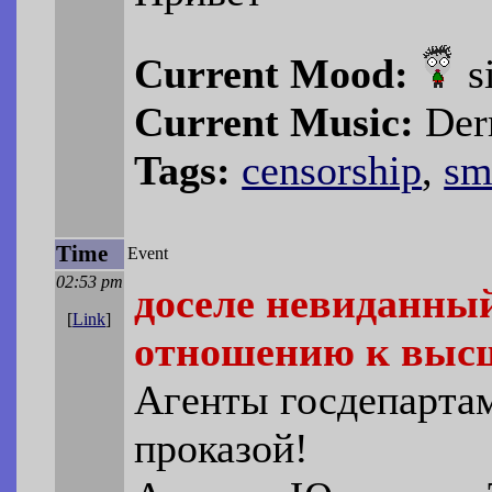
Current Mood:
s
Current Music:
Derr
Tags:
censorship
,
sm
Time
Event
02:53 pm
доселе невиданный
[
Link
]
отношению к выс
Агенты госдепарта
проказой!