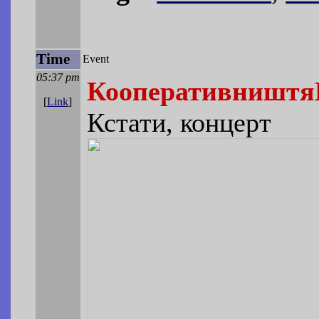
Time
Event
05:37 pm
Кооперативништ
[
Link
]
Кстати, концерт