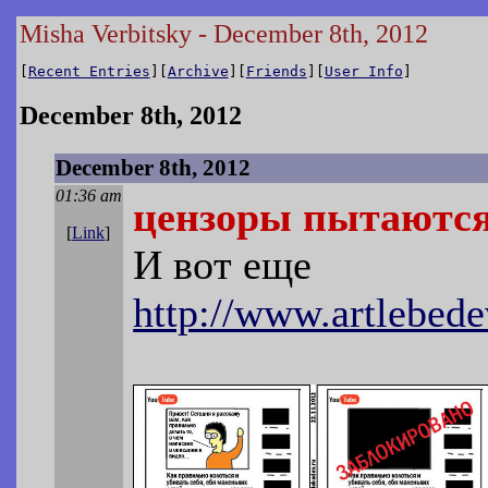
Misha Verbitsky - December 8th, 2012
[
Recent Entries
][
Archive
][
Friends
][
User Info
]
December 8th, 2012
December 8th, 2012
01:36 am
цензоры пытаются
[
Link
]
И вот еще
http://www.artlebede