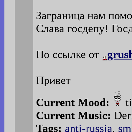
Заграница нам помо
Слава госдепу! Госд
По ссылке от
grus
Привет
Current Mood:
t
Current Music:
Derr
Tags:
anti-russia
,
sm