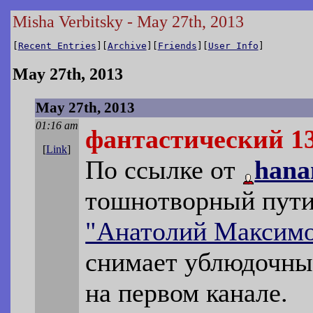
Misha Verbitsky - May 27th, 2013
[
Recent Entries
][
Archive
][
Friends
][
User Info
]
May 27th, 2013
May 27th, 2013
01:16 am
фантастический 13
[
Link
]
По ссылке от
han
тошнотворный пути
"Анатолий Максим
снимает ублюдочны
на первом канале.