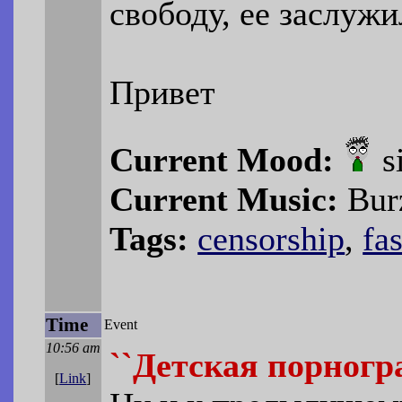
свободу, ее заслужи
Привет
Current Mood:
s
Current Music:
Bur
Tags:
censorship
,
fa
Time
Event
10:56 am
``Детская порногр
[
Link
]