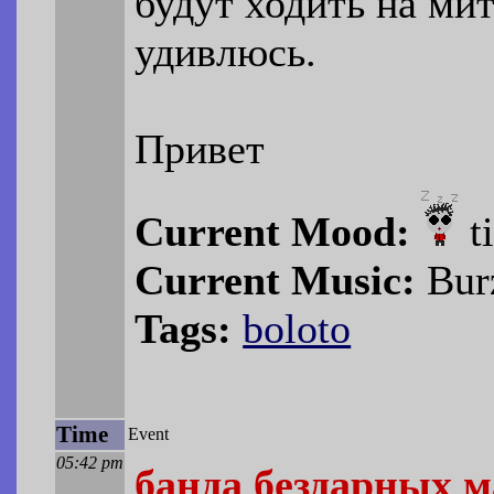
будут ходить на ми
удивлюсь.
Привет
Current Mood:
t
Current Music:
Bur
Tags:
boloto
Time
Event
05:42 pm
банда бездарных 