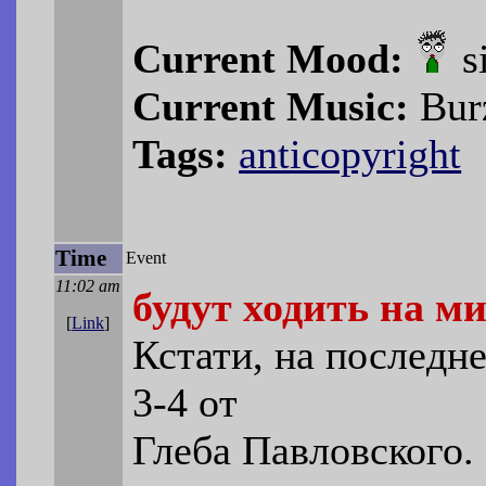
Current Mood:
s
Current Music:
Bur
Tags:
anticopyright
Time
Event
11:02 am
будут ходить на м
[
Link
]
Кстати, на последн
3-4 от
Глеба Павловского.