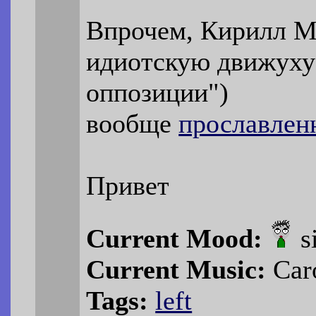
Впрочем, Кирилл М
идиотскую движуху 
оппозиции")
вообще
прославлен
Привет
Current Mood:
s
Current Music:
Caro
Tags:
left