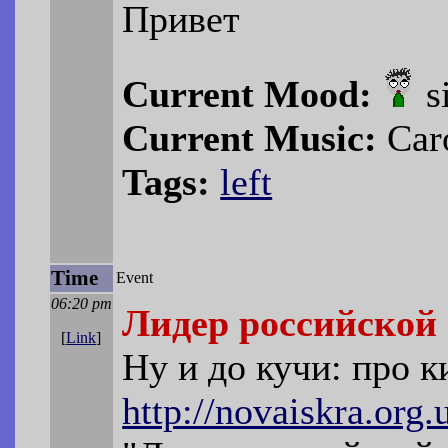
Привет
Current Mood:
s
Current Music:
Caro
Tags:
left
Time
Event
06:20 pm
Лидер российской
[
Link
]
Ну и до кучи: про 
http://novaiskra.org