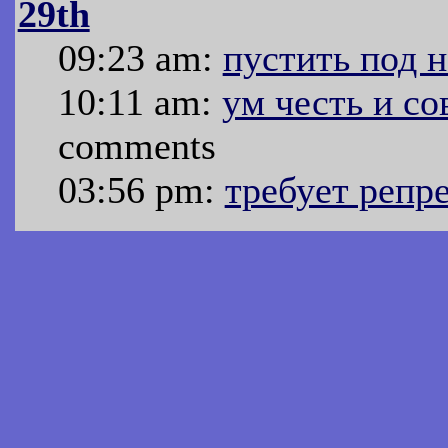
29th
09:23 am:
пустить под 
10:11 am:
ум честь и со
comments
03:56 pm:
требует репр