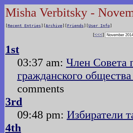
Misha Verbitsky - Nove
[
Recent Entries
][
Archive
][
Friends
][
User Info
]
[
<<<
]
1st
03:37 am:
Член Совета 
гражданского общества
comments
3rd
09:48 pm:
Избиратели т
4th