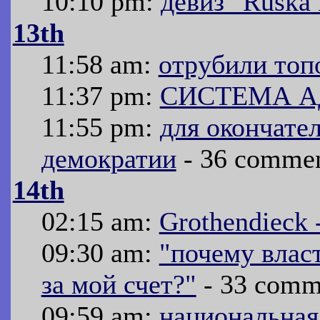
10:10 pm:
девиз "Ruska
13th
11:58 am:
отрубили топ
11:37 pm:
СИСТЕМА А
11:55 pm:
для окончате
демократии
- 36 comme
14th
02:15 am:
Grothendieck 
09:30 am:
"почему влас
за мой счет?"
- 33 comm
09:59 am:
национальная