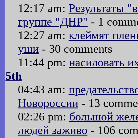
12:17 am:
Результаты "
группе "ДНР"
- 1 comm
12:27 am:
клеймят плен
уши
- 30 comments
11:44 pm:
насиловать их
5th
04:43 am:
предательств
Новороссии
- 13 comme
02:26 pm:
большой желе
людей заживо
- 106 co