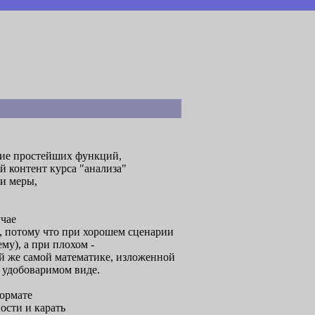
ие простейших функций,
й контент курса "анализа"
ии меры,
учае
н, потому что при хорошем сценарии
му), а при плохом -
й же самой математике, изложенной
 удобоваримом виде.
формате
ости и карать