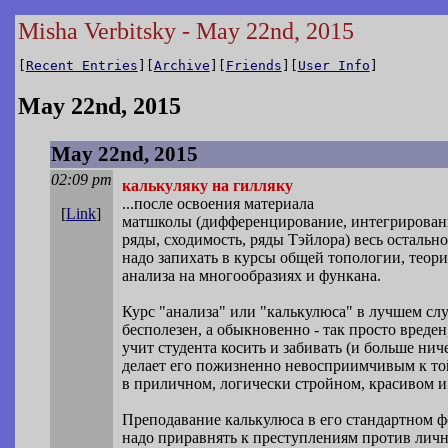
Misha Verbitsky - May 22nd, 2015
[
Recent Entries
][
Archive
][
Friends
][
User Info
]
May 22nd, 2015
May 22nd, 2015
02:09 pm
калькуляку на гилляку
...после освоения материала
[
Link
]
матшколы (дифференцирование, интегрирован
ряды, сходимость, ряды Тэйлора) весь остально
надо запихать в курсы общей топологии, теор
анализа на многообразиях и функана.
Курс "анализа" или "калькулюса" в лучшем сл
бесполезен, а обыкновенно - так просто вреде
учит студента косить и забивать (и больше ниче
делает его пожизненно невосприимчивым к то
в приличном, логически стройном, красивом и
Преподавание калькулюса в его стандартном 
надо приравнять к преступлениям против личн