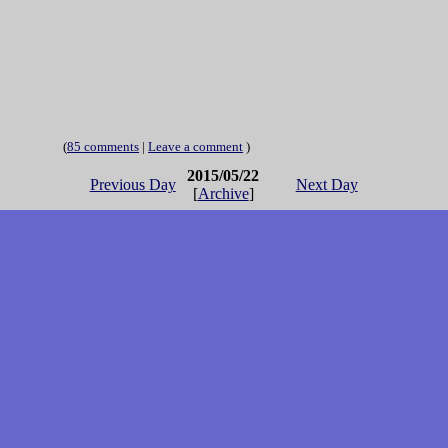
(
85 comments
|
Leave a comment
)
2015/05/22
Previous Day
Next Day
[
Archive
]